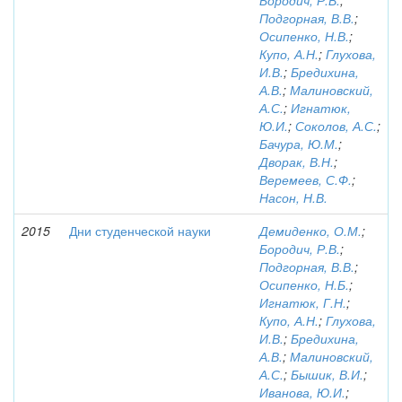
Бородич, Р.В.
;
Подгорная, В.В.
;
Осипенко, Н.В.
;
Купо, А.Н.
;
Глухова,
И.В.
;
Бредихина,
А.В.
;
Малиновский,
А.С.
;
Игнатюк,
Ю.И.
;
Соколов, А.С.
;
Бачура, Ю.М.
;
Дворак, В.Н.
;
Веремеев, С.Ф.
;
Насон, Н.В.
2015
Дни студенческой науки
Демиденко, О.М.
;
Бородич, Р.В.
;
Подгорная, В.В.
;
Осипенко, Н.Б.
;
Игнатюк, Г.Н.
;
Купо, А.Н.
;
Глухова,
И.В.
;
Бредихина,
А.В.
;
Малиновский,
А.С.
;
Бышик, В.И.
;
Иванова, Ю.И.
;