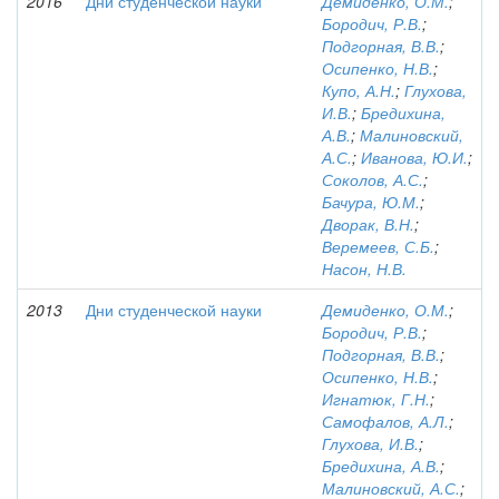
2016
Дни студенческой науки
Демиденко, О.М.
;
Бородич, Р.В.
;
Подгорная, В.В.
;
Осипенко, Н.В.
;
Купо, А.Н.
;
Глухова,
И.В.
;
Бредихина,
А.В.
;
Малиновский,
А.С.
;
Иванова, Ю.И.
;
Соколов, А.С.
;
Бачура, Ю.М.
;
Дворак, В.Н.
;
Веремеев, С.Б.
;
Насон, Н.В.
2013
Дни студенческой науки
Демиденко, О.М.
;
Бородич, Р.В.
;
Подгорная, В.В.
;
Осипенко, Н.В.
;
Игнатюк, Г.Н.
;
Самофалов, А.Л.
;
Глухова, И.В.
;
Бредихина, А.В.
;
Малиновский, А.С.
;