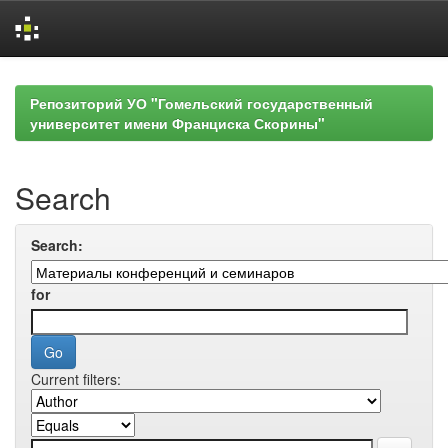
Skip
navigation
Репозиторий УО "Гомельский государственный
университет имени Франциска Скорины"
Search
Search:
for
Current filters: