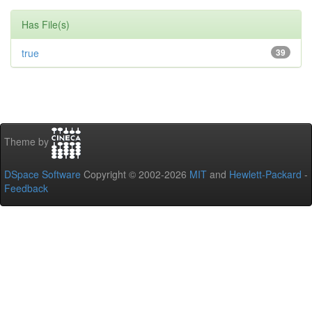
Has File(s)
true
39
Theme by
DSpace Software
Copyright © 2002-2026
MIT
and
Hewlett-Packard
-
Feedback