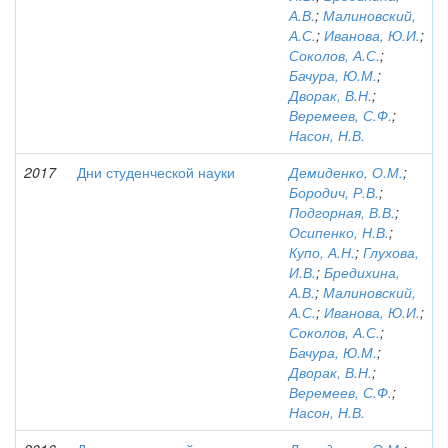
А.В.
;
Малиновский,
А.С.
;
Иванова, Ю.И.
;
Соколов, А.С.
;
Бачура, Ю.М.
;
Дворак, В.Н.
;
Веремеев, С.Ф.
;
Насон, Н.В.
2017
Дни студенческой науки
Демиденко, О.М.
;
Бородич, Р.В.
;
Подгорная, В.В.
;
Осипенко, Н.В.
;
Купо, А.Н.
;
Глухова,
И.В.
;
Бредихина,
А.В.
;
Малиновский,
А.С.
;
Иванова, Ю.И.
;
Соколов, А.С.
;
Бачура, Ю.М.
;
Дворак, В.Н.
;
Веремеев, С.Ф.
;
Насон, Н.В.