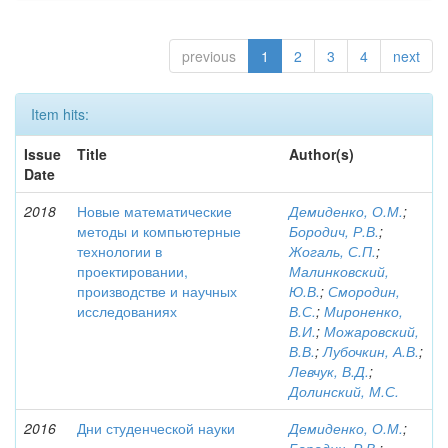
previous
1
2
3
4
next
Item hits:
Issue
Title
Author(s)
Date
2018
Новые математические
Демиденко, О.М.
;
методы и компьютерные
Бородич, Р.В.
;
технологии в
Жогаль, С.П.
;
проектировании,
Малинковский,
производстве и научных
Ю.В.
;
Смородин,
исследованиях
В.С.
;
Мироненко,
В.И.
;
Можаровский,
В.В.
;
Лубочкин, А.В.
;
Левчук, В.Д.
;
Долинский, М.С.
2016
Дни студенческой науки
Демиденко, О.М.
;