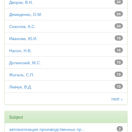
Дворак, В.Н.
24
Демиденко, О.М.
24
Соколов, А.С.
24
Иванова, Ю.И.
19
Насон, Н.В.
16
Долинский, М.С.
15
Жогаль, С.П.
15
Левчук, В.Д.
15
next >
Subject
автоматизация производственных пр...
2