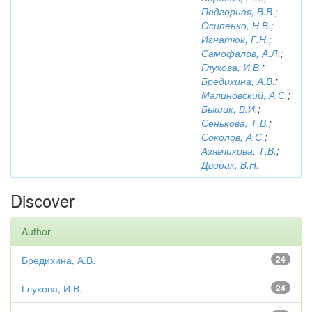
Подгорная, В.В.
;
Осипенко, Н.В.
;
Игнатюк, Г.Н.
;
Самофалов, А.Л.
;
Глухова, И.В.
;
Бредихина, А.В.
;
Малиновский, А.С.
;
Бышик, В.И.
;
Сенькова, Т.В.
;
Соколов, А.С.
;
Азявчикова, Т.В.
;
Дворак, В.Н.
Discover
Author
Бредихина, А.В.
24
Глухова, И.В.
24