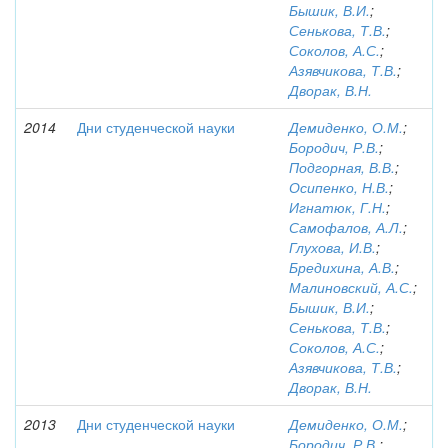
Бышик, В.И.
;
Сенькова, Т.В.
;
Соколов, А.С.
;
Азявчикова, Т.В.
;
Дворак, В.Н.
2014
Дни студенческой науки
Демиденко, О.М.
;
Бородич, Р.В.
;
Подгорная, В.В.
;
Осипенко, Н.В.
;
Игнатюк, Г.Н.
;
Самофалов, А.Л.
;
Глухова, И.В.
;
Бредихина, А.В.
;
Малиновский, А.С.
;
Бышик, В.И.
;
Сенькова, Т.В.
;
Соколов, А.С.
;
Азявчикова, Т.В.
;
Дворак, В.Н.
2013
Дни студенческой науки
Демиденко, О.М.
;
Бородич, Р.В.
;