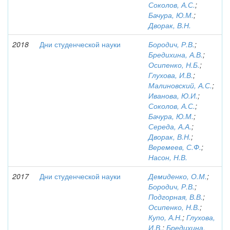
Соколов, А.С.
;
Бачура, Ю.М.
;
Дворак, В.Н.
2018
Дни студенческой науки
Бородич, Р.В.
;
Бредихина, А.В.
;
Осипенко, Н.Б.
;
Глухова, И.В.
;
Малиновский, А.С.
;
Иванова, Ю.И.
;
Соколов, А.С.
;
Бачура, Ю.М.
;
Середа, А.А.
;
Дворак, В.Н.
;
Веремеев, С.Ф.
;
Насон, Н.В.
2017
Дни студенческой науки
Демиденко, О.М.
;
Бородич, Р.В.
;
Подгорная, В.В.
;
Осипенко, Н.В.
;
Купо, А.Н.
;
Глухова,
И.В.
;
Бредихина,