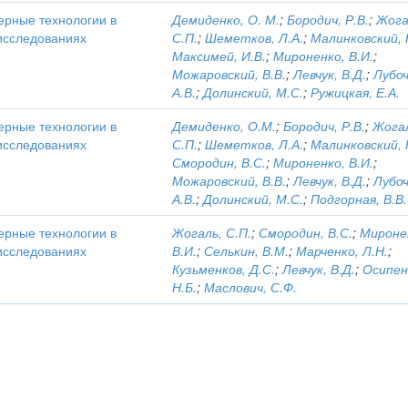
ерные технологии в
Демиденко, О. М.
;
Бородич, Р.В.
;
Жога
 исследованиях
С.П.
;
Шеметков, Л.А.
;
Малинковский, 
Максимей, И.В.
;
Мироненко, В.И.
;
Можаровский, В.В.
;
Левчук, В.Д.
;
Лубоч
А.В.
;
Долинский, М.С.
;
Ружицкая, Е.А.
ерные технологии в
Демиденко, О.М.
;
Бородич, Р.В.
;
Жога
 исследованиях
С.П.
;
Шеметков, Л.А.
;
Малинковский, 
Смородин, В.С.
;
Мироненко, В.И.
;
Можаровский, В.В.
;
Левчук, В.Д.
;
Лубоч
А.В.
;
Долинский, М.С.
;
Подгорная, В.В.
ерные технологии в
Жогаль, С.П.
;
Смородин, В.С.
;
Мироне
 исследованиях
В.И.
;
Селькин, В.М.
;
Марченко, Л.Н.
;
Кузьменков, Д.С.
;
Левчук, В.Д.
;
Осипен
Н.Б.
;
Маслович, С.Ф.