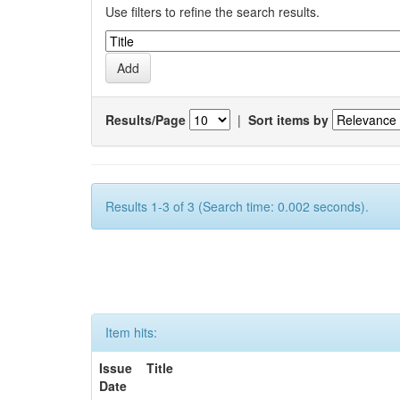
Use filters to refine the search results.
Results/Page
|
Sort items by
Results 1-3 of 3 (Search time: 0.002 seconds).
Item hits:
Issue
Title
Date