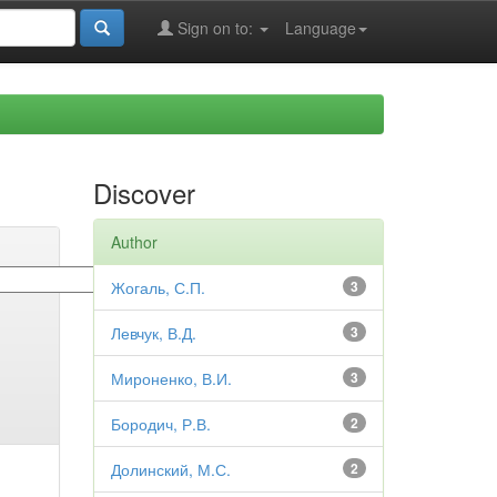
Sign on to:
Language
Discover
Author
Жогаль, С.П.
3
Левчук, В.Д.
3
Мироненко, В.И.
3
Бородич, Р.В.
2
Долинский, М.С.
2