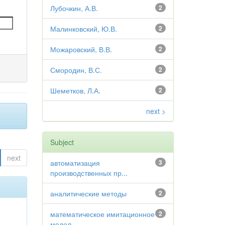
Лубочкин, А.В.
2
Малинковский, Ю.В.
2
Можаровский, В.В.
2
Смородин, В.С.
2
Шеметков, Л.А.
2
next >
Subject
next
автоматизация
3
производственных пр...
аналитические методы
2
математическое имитационное
2
модел...