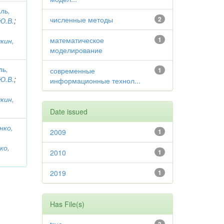
ль,
численные методы
2
Ю.В.
;
математическое
1
кин,
моделирование
ль,
современные
1
Ю.В.
;
информационные технол...
кин,
Date issued
нко,
2009
1
ко,
2010
1
2019
1
Has File(s)