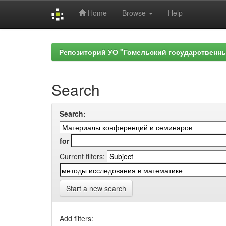
Home
Browse
Help
Skip
navigation
Репозиторий УО "Гомельский государственн
Search
Search:
for
Current filters:
Start a new search
Add filters: