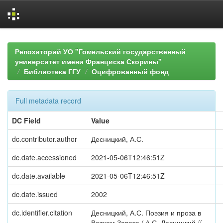
Skip
navigation
Репозиторий УО "Гомельский государственный
университет имени Франциска Скорины"
Библиотека ГГУ
Оцифрованный фонд
Full metadata record
DC Field
Value
dc.contributor.author
Десницкий, А.С.
dc.date.accessioned
2021-05-06T12:46:51Z
dc.date.available
2021-05-06T12:46:51Z
dc.date.issued
2002
dc.identifier.citation
Десницкий, А.С. Поэзия и проза в
Ветхом Завете / А.С. Десницкий //