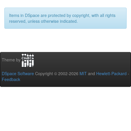
Items in DSpace are protected by copyright, with all rights
reserved, unless otherwise indicated.
Theme by
DSpace Software
Copyright © 2002-2026
MIT
and
Hewlett-Packard
-
Feedback