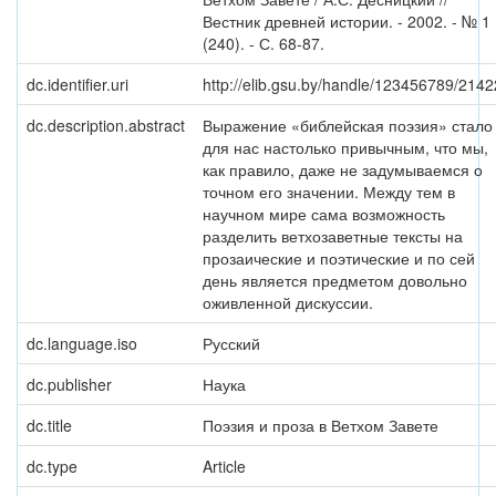
Вестник древней истории. - 2002. - № 1
(240). - С. 68-87.
dc.identifier.uri
http://elib.gsu.by/handle/123456789/2142
dc.description.abstract
Выражение «библейская поэзия» стало
для нас настолько привычным, что мы,
как правило, даже не задумываемся о
точном его значении. Между тем в
научном мире сама возможность
разделить ветхозаветные тексты на
прозаические и поэтические и по сей
день является предметом довольно
оживленной дискуссии.
dc.language.iso
Русский
dc.publisher
Наука
dc.title
Поэзия и проза в Ветхом Завете
dc.type
Article