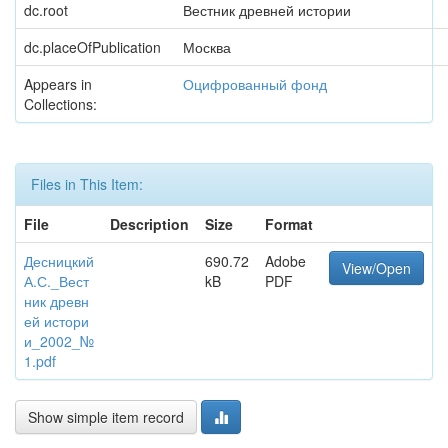
dc.root
Вестник древней истории
dc.placeOfPublication
Москва
Appears in
Оцифрованный фонд
Collections:
Files in This Item:
File
Description
Size
Format
Десницкий
690.72
Adobe
View/Open
А.С._Вест
kB
PDF
ник древн
ей истори
и_2002_№
1.pdf
Show simple item record