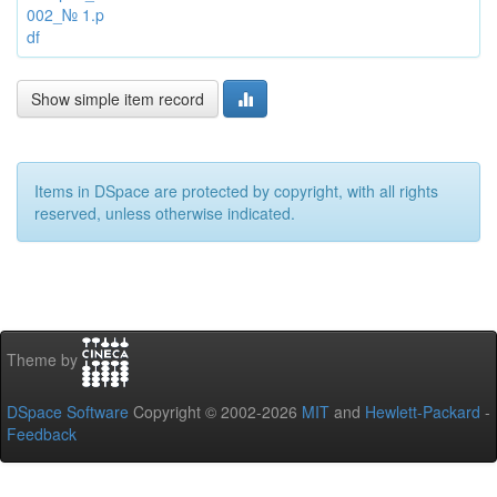
002_№ 1.p
df
Show simple item record
Items in DSpace are protected by copyright, with all rights
reserved, unless otherwise indicated.
Theme by
DSpace Software
Copyright © 2002-2026
MIT
and
Hewlett-Packard
-
Feedback