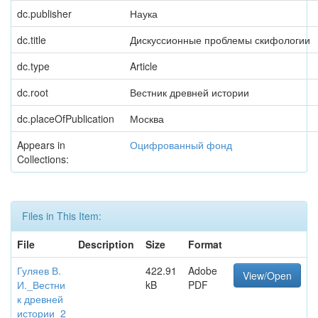
dc.publisher
Наука
dc.title
Дискуссионные проблемы скифологии
dc.type
Article
dc.root
Вестник древней истории
dc.placeOfPublication
Москва
Appears in
Оцифрованный фонд
Collections:
Files in This Item:
File
Description
Size
Format
Гуляев В.
422.91
Adobe
View/Open
И._Вестни
kB
PDF
к древней
истории_2