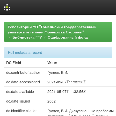
Skip
navigation
Репозиторий УО "Гомельский государственный
университет имени Франциска Скорины"
Библиотека ГГУ
Оцифрованный фонд
Full metadata record
DC Field
Value
dc.contributor.author
Гуляев, В.И.
dc.date.accessioned
2021-05-07T11:32:56Z
dc.date.available
2021-05-07T11:32:56Z
dc.date.issued
2002
dc.identifier.citation
Гуляев, В.И. Дискуссионные проблемы
скифологии / В.И. Гуляев // Вестник