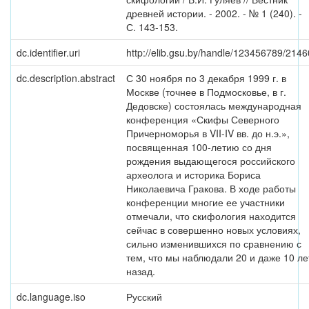
древней истории. - 2002. - № 1 (240). -
С. 143-153.
dc.identifier.uri
http://elib.gsu.by/handle/123456789/2146
dc.description.abstract
С 30 ноября по 3 декабря 1999 г. в
Москве (точнее в Подмосковье, в г.
Дедовске) состоялась международная
конференция «Скифы Северного
Причерноморья в VII-IV вв. до н.э.»,
посвященная 100-летию со дня
рождения выдающегося россий­ского
археолога и историка Бориса
Николаевича Гракова. В ходе работы
конференции многие ее участники
отмечали, что скифология находится
сейчас в совершенно новых условиях,
сильно изменившихся по сравнению с
тем, что мы наблюдали 20 и даже 10 ле
назад.
dc.language.iso
Русский