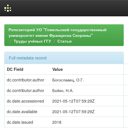
Skip
navigation
Репозиторий УО "Гомельский государственный
университет имени Франциска Скорины"
Труды учёных ГГУ
Статьи
Full metadata record
DC Field
Value
dc.contributor.author
Богославец, О.Г.
dc.contributor.author
Бойко, Н.А.
dc.date.accessioned
2021-05-12T07:59:29Z
dc.date.available
2021-05-12T07:59:29Z
dc.date.issued
2018