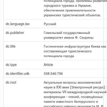
потенциала города, проблемы развития
городского туризма в Украине,
обеспечения привлекательности
украинских туристический объектов.
dc.language.iso
Русский
dc.publisher
Гомельский государственный
университет имени Ф. Скорины
dc.title
Гостиничная инфраструктура Киева как
составляющая туристического
потенциала города
dc.type
Article
dc.identifier.udk
338:346:796
dc.root
Актуальные вопросы экономической
науки в XXI веке [Электронный ресурс] :
материалы VII международной научной
конференции - чтений, посвящённых
памяти известного белорусского и
российского учёного-экономиста М. В.