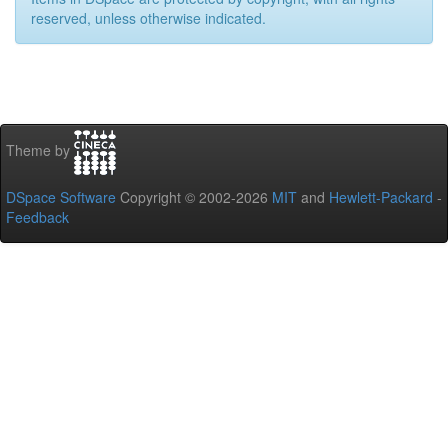
reserved, unless otherwise indicated.
Theme by
DSpace Software
Copyright © 2002-2026
MIT
and
Hewlett-Packard
-
Feedback