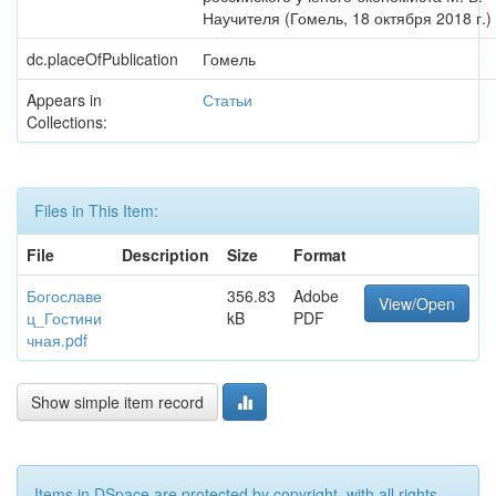
Научителя (Гомель, 18 октября 2018 г.)
dc.placeOfPublication
Гомель
Appears in
Статьи
Collections:
Files in This Item:
File
Description
Size
Format
Богославе
356.83
Adobe
View/Open
ц_Гостини
kB
PDF
чная.pdf
Show simple item record
Items in DSpace are protected by copyright, with all rights