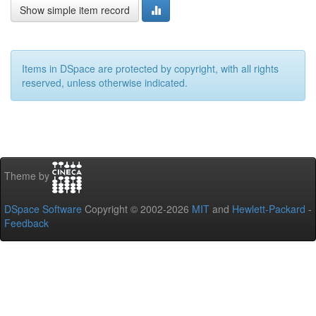
Show simple item record
Items in DSpace are protected by copyright, with all rights
reserved, unless otherwise indicated.
Theme by
DSpace Software
Copyright © 2002-2026
MIT
and
Hewlett-Packard
-
Feedback