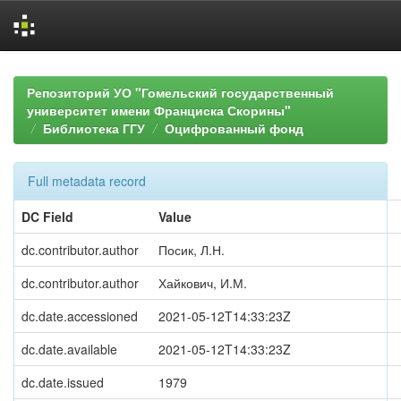
Skip
navigation
Репозиторий УО "Гомельский государственный
университет имени Франциска Скорины"
Библиотека ГГУ
Оцифрованный фонд
Full metadata record
DC Field
Value
dc.contributor.author
Посик, Л.Н.
dc.contributor.author
Хайкович, И.М.
dc.date.accessioned
2021-05-12T14:33:23Z
dc.date.available
2021-05-12T14:33:23Z
dc.date.issued
1979