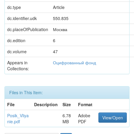
dc.type
Article
dc.identifier.udk
550.835
dc.placeOfPublication
Москва
dc.edition
6
dc.volume
47
Appears in
Оцифрованный фонд
Collections:
Files in This Item:
File
Description
Size
Format
Posik_Vliya
6.78
Adobe
View/Open
nie.pdf
MB
PDF