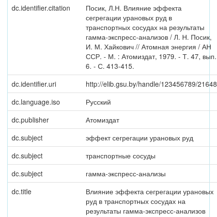
dc.identifier.citation
Посик, Л.Н. Влияние эффекта
сегрегации урановых руд в
транспортных сосудах на результаты
гамма-экспресс-анализов / Л. Н. Посик,
И. М. Хайкович // Атомная энергия / АН
ССР. - М. : Атомиздат, 1979. - Т. 47, вып.
6. - С. 413-415.
dc.identifier.uri
http://elib.gsu.by/handle/123456789/21648
dc.language.iso
Русский
dc.publisher
Атомиздат
dc.subject
эффект сегрегации урановых руд
dc.subject
транспортные сосуды
dc.subject
гамма-экспресс-анализы
dc.title
Влияние эффекта сегрегации урановых
руд в транспортных сосудах на
результаты гамма-экспресс-анализов