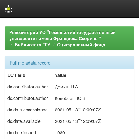
Skip
navigation
Репозиторий УО "Гомельский государственный
университет имени Франциска Скорины"
Библиотека ГГУ
Оцифрованный фонд
Full metadata record
DC Field
Value
dc.contributor.author
Демин, Н.А.
dc.contributor.author
Конобеев, Ю.В.
dc.date.accessioned
2021-05-13T12:09:07Z
dc.date.available
2021-05-13T12:09:07Z
dc.date.issued
1980