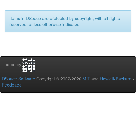
Items in DSpace are protected by copyright, with all rights
reserved, unless otherwise indicated.
Theme by
DSpace Software
Copyright © 2002-2026
MIT
and
Hewlett-Packard
-
Feedback