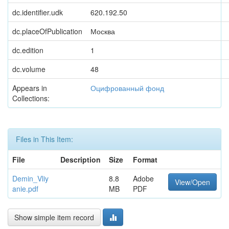
dc.identifier.udk
620.192.50
dc.placeOfPublication
Москва
dc.edition
1
dc.volume
48
Appears in
Оцифрованный фонд
Collections:
Files in This Item:
File
Description
Size
Format
Demin_Vliy
8.8
Adobe
View/Open
anie.pdf
MB
PDF
Show simple item record