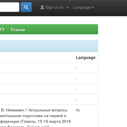
Sign on to:
Language
ГУ
Статьи
Language
-
-
-
-
.В. Немкевич // Актуальные вопросы
ru
ментальная подготовка на первой и
нференции (Гомель, 15-16 марта 2018
ублики Беларусь, Гомельский