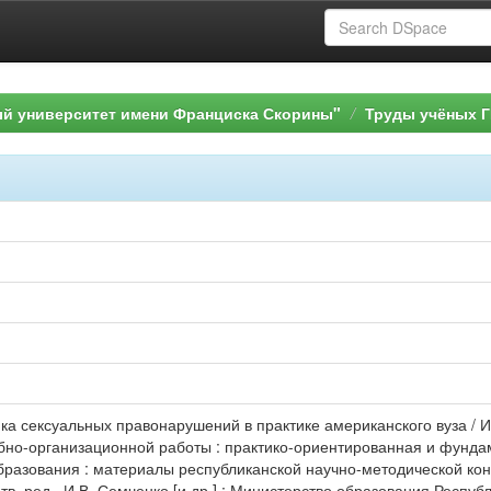
ый университет имени Франциска Скорины"
Труды учёных Г
ка сексуальных правонарушений в практике американского вуза / И
бно-организационной работы : практико-ориентированная и фунда
бразования : материалы республиканской научно-методической ко
.: отв. ред., И.В. Семченко [и др.] ; Министерство образования Респ