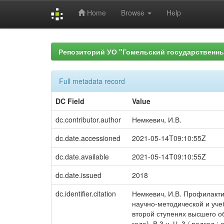
Home
Browse
Help
Skip
navigation
Репозиторий УО "Гомельский государственн
Full metadata record
DC Field
Value
dc.contributor.author
Немкевич, И.В.
dc.date.accessioned
2021-05-14T09:10:55Z
dc.date.available
2021-05-14T09:10:55Z
dc.date.issued
2018
dc.identifier.citation
Немкевич, И.В. Профилакти
научно-методической и уче
второй ступенях высшего о
года). В 3 ч. Ч. 3 / редкол