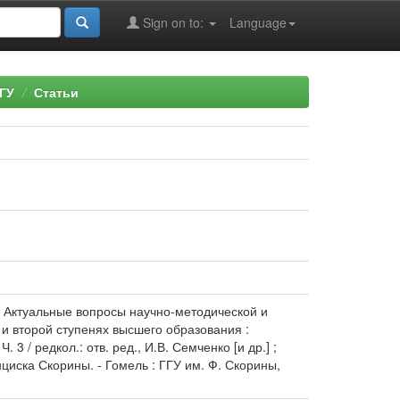
Sign on to:
Language
ГУ
Статьи
// Актуальные вопросы научно-методической и
и второй ступенях высшего образования :
 / редкол.: отв. ред., И.В. Семченко [и др.] ;
иска Скорины. - Гомель : ГГУ им. Ф. Скорины,