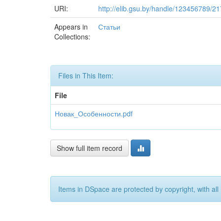
URI:
http://elib.gsu.by/handle/123456789/2
Appears in
Статьи
Collections:
Files in This Item:
File
Новак_Особенности.pdf
Show full item record
Items in DSpace are protected by copyright, with all 