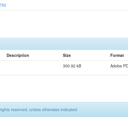
1782
Description
Size
Format
300.92 kB
Adobe P
rights reserved, unless otherwise indicated.