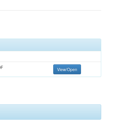
DF
View/Open