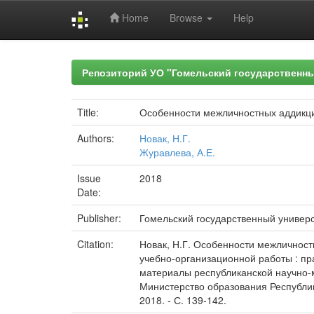
Home
Browse
Help
Skip
navigation
Репозиторий УО "Гомельский государственн
Title:
Особенности межличностных аддикци
Authors:
Новак, Н.Г.
Журавлева, А.Е.
Issue
2018
Date:
Publisher:
Гомельский государственный универ
Citation:
Новак, Н.Г. Особенности межличност
учебно-организационной работы : пр
материалы республиканской научно-мет
Министерство образования Республик
2018. - С. 139-142.