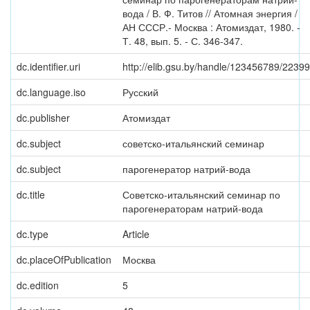
вода / В. Ф. Титов // Атомная энергия /
АН СССР.- Москва : Атомиздат, 1980. -
Т. 48, вып. 5. - С. 346-347.
dc.identifier.uri
http://elib.gsu.by/handle/123456789/22399
dc.language.iso
Русский
dc.publisher
Атомиздат
dc.subject
советско-итальянский семинар
dc.subject
парогенератор натрий-вода
dc.title
Советско-итальянский семинар по
парогенераторам натрий-вода
dc.type
Article
dc.placeOfPublication
Москва
dc.edition
5