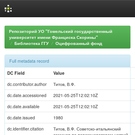
Skip
navigation
Репозиторий УО "Гомельский государственный
университет имени Франциска Скорины"
Библиотека ГГУ
Оцифрованный фонд
Full metadata record
DC Field
Value
dc.contributor.author
Титов, В.Ф.
dc.date.accessioned
2021-05-25T12:02:10Z
dc.date.available
2021-05-25T12:02:10Z
dc.date.issued
1980
dc.identifier.citation
Титов, В.Ф. Советско-итальянский
семинар по парогенераторам натрий-