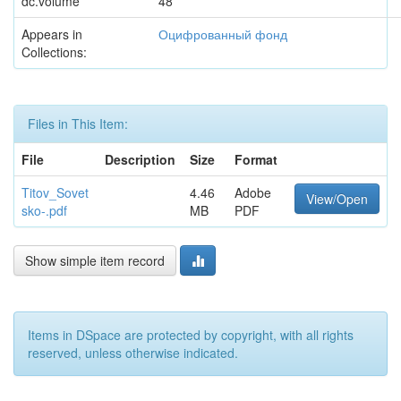
dc.volume
48
Appears in
Оцифрованный фонд
Collections:
Files in This Item:
File
Description
Size
Format
Titov_Sovet
4.46
Adobe
View/Open
sko-.pdf
MB
PDF
Show simple item record
Items in DSpace are protected by copyright, with all rights
reserved, unless otherwise indicated.