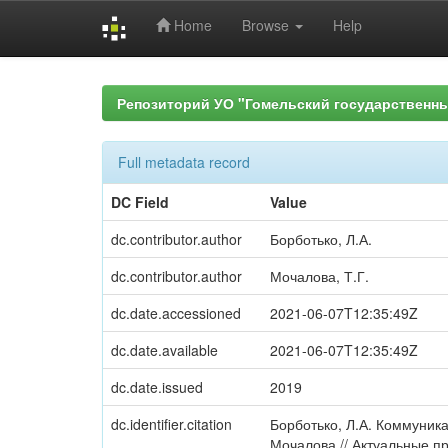
Home
Browse
Help
Skip
navigation
Репозиторий УО "Гомельский государственн
Full metadata record
DC Field
Value
dc.contributor.author
Борботько, Л.А.
dc.contributor.author
Мочалова, Т.Г.
dc.date.accessioned
2021-06-07T12:35:49Z
dc.date.available
2021-06-07T12:35:49Z
dc.date.issued
2019
dc.identifier.citation
Борботько, Л.А. Коммуника
Мочалова // Актуальные п