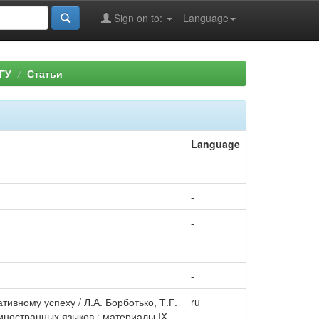
Sign on to:
Language
ГУ
Статьи
Language
-
-
-
-
-
ивному успеху / Л.А. Борботько, Т.Г.
ru
ностранных языков : материалы IX