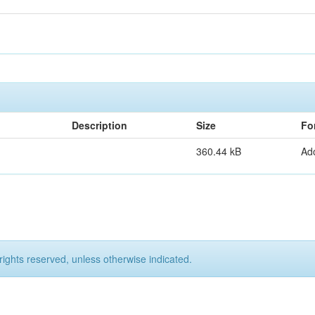
Description
Size
Fo
360.44 kB
Ad
rights reserved, unless otherwise indicated.