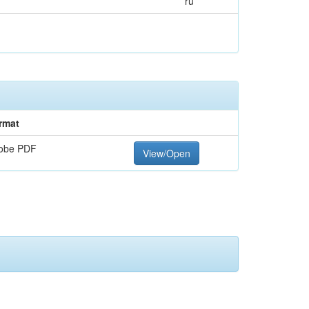
ru
rmat
obe PDF
View/Open