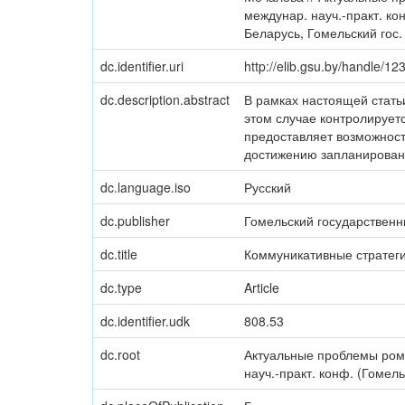
междунар. науч.-практ. конф
Беларусь, Гомельский гос. 
dc.identifier.uri
http://elib.gsu.by/handle/
dc.description.abstract
В рамках настоящей стать
этом случае контролирует
предоставляет возможность
достижению запланированн
dc.language.iso
Русский
dc.publisher
Гомельский государственн
dc.title
Коммуникативные стратеги
dc.type
Article
dc.identifier.udk
808.53
dc.root
Актуальные проблемы ром
науч.-практ. конф. (Гомель,