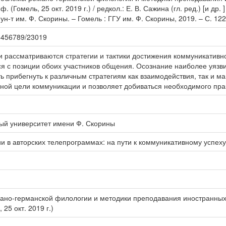
. (Гомель, 25 окт. 2019 г.) / редкол.: Е. В. Сажина (гл. ред.) [и др
ун-т им. Ф. Скорины. – Гомель : ГГУ им. Ф. Скорины, 2019. – С. 122
123456789/23019
и рассматриваются стратегии и тактики достижения коммуникативно
ся с позиции обоих участников общения. Осознание наиболее уязв
 прибегнуть к различным стратегиям как взаимодействия, так и м
ой цели коммуникации и позволяет добиваться необходимого прак
ый университет имени Ф. Скорины
и в авторских телепрограммах: на пути к коммуникативному успеху
ано-германской филологии и методики преподавания иностранных 
 25 окт. 2019 г.)