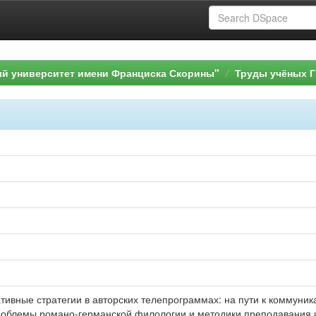
ый университет имени Франциска Скорины"
Труды учёных Г
тивные стратегии в авторских телепрограммах: на пути к коммуникат
роблемы романо-германской филологии и методики преподавания и