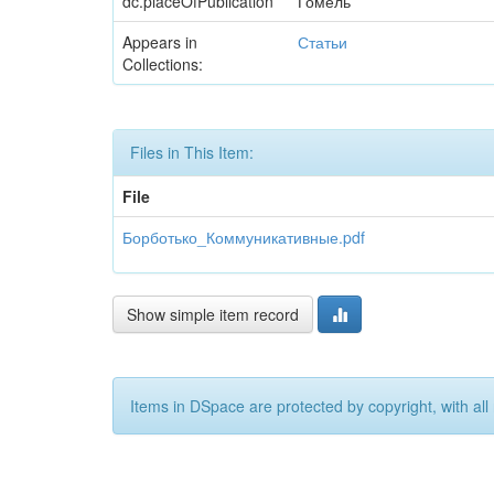
dc.placeOfPublication
Гомель
Appears in
Статьи
Collections:
Files in This Item:
File
Борботько_Коммуникативные.pdf
Show simple item record
Items in DSpace are protected by copyright, with all 