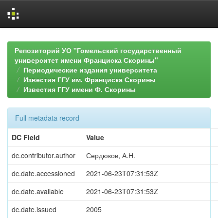
Skip
navigation
Репозиторий УО "Гомельский государственный
университет имени Франциска Скорины"
Периодические издания университета
Известия ГГУ им. Франциска Скорины
Известия ГГУ имени Ф. Скорины
Full metadata record
DC Field
Value
dc.contributor.author
Сердюков, А.Н.
dc.date.accessioned
2021-06-23T07:31:53Z
dc.date.available
2021-06-23T07:31:53Z
dc.date.issued
2005