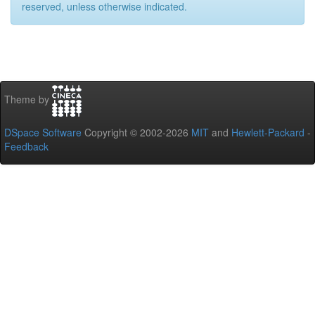
reserved, unless otherwise indicated.
Theme by
DSpace Software
Copyright © 2002-2026
MIT
and
Hewlett-Packard
-
Feedback