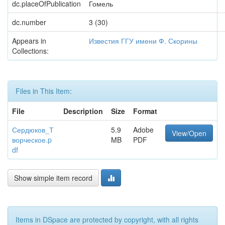
dc.placeOfPublication
Гомель
dc.number
3 (30)
Appears in
Известия ГГУ имени Ф. Скорины
Collections:
Files in This Item:
File
Description
Size
Format
Сердюков_Т
5.9
Adobe
View/Open
ворческое.p
MB
PDF
df
Show simple item record
Items in DSpace are protected by copyright, with all rights