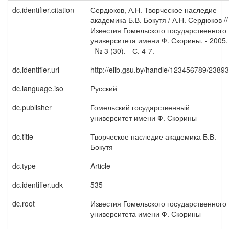
dc.identifier.citation
Сердюков, А.Н. Творческое наследие
академика Б.В. Бокутя / А.Н. Сердюков //
Известия Гомельского государственного
университета имени Ф. Скорины. - 2005.
- № 3 (30). - С. 4-7.
dc.identifier.uri
http://elib.gsu.by/handle/123456789/23893
dc.language.iso
Русский
dc.publisher
Гомельский государственный
университет имени Ф. Скорины
dc.title
Творческое наследие академика Б.В.
Бокутя
dc.type
Article
dc.identifier.udk
535
dc.root
Известия Гомельского государственного
университета имени Ф. Скорины