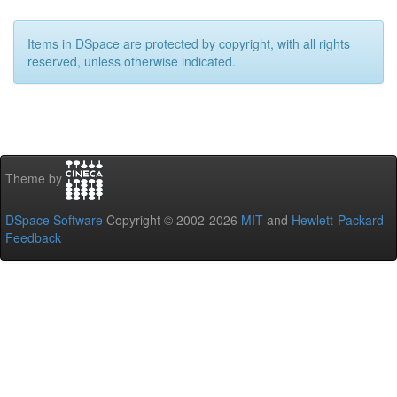
Items in DSpace are protected by copyright, with all rights
reserved, unless otherwise indicated.
Theme by
DSpace Software
Copyright © 2002-2026
MIT
and
Hewlett-Packard
-
Feedback