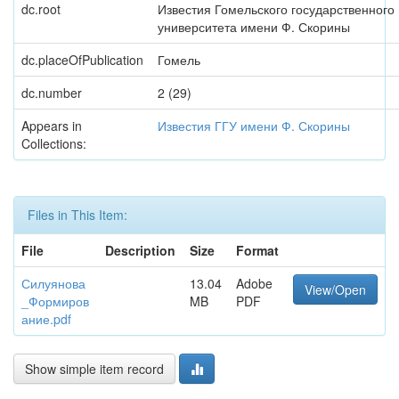
dc.root
Известия Гомельского государственного
университета имени Ф. Скорины
dc.placeOfPublication
Гомель
dc.number
2 (29)
Appears in
Известия ГГУ имени Ф. Скорины
Collections:
Files in This Item:
File
Description
Size
Format
Силуянова
13.04
Adobe
View/Open
_Формиров
MB
PDF
ание.pdf
Show simple item record