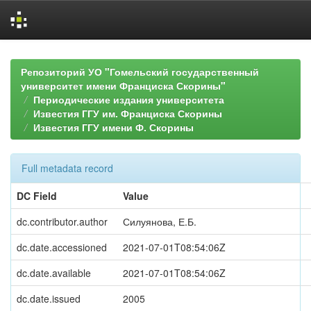
Skip
navigation
Репозиторий УО "Гомельский государственный
университет имени Франциска Скорины"
Периодические издания университета
Известия ГГУ им. Франциска Скорины
Известия ГГУ имени Ф. Скорины
Full metadata record
DC Field
Value
dc.contributor.author
Силуянова, Е.Б.
dc.date.accessioned
2021-07-01T08:54:06Z
dc.date.available
2021-07-01T08:54:06Z
dc.date.issued
2005