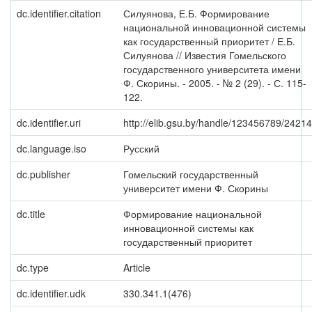
dc.identifier.citation
Силуянова, Е.Б. Формирование
национальной инновационной системы
как государственный приоритет / Е.Б.
Силуянова // Известия Гомельского
государственного университета имени
Ф. Скорины. - 2005. - № 2 (29). - С. 115-
122.
dc.identifier.uri
http://elib.gsu.by/handle/123456789/24214
dc.language.iso
Русский
dc.publisher
Гомельский государственный
университет имени Ф. Скорины
dc.title
Формирование национальной
инновационной системы как
государственный приоритет
dc.type
Article
dc.identifier.udk
330.341.1(476)