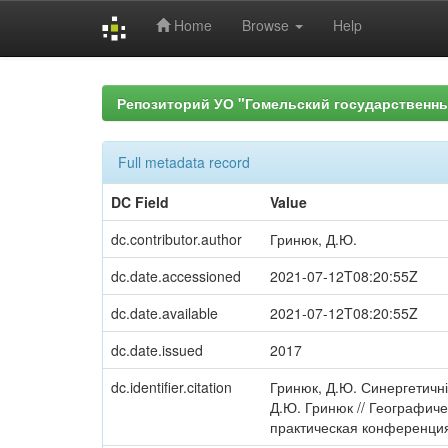
Home
Browse
Help
Skip
navigation
Репозиторий УО "Гомельский государственн
Full metadata record
DC Field
Value
dc.contributor.author
Гринюк, Д.Ю.
dc.date.accessioned
2021-07-12T08:20:55Z
dc.date.available
2021-07-12T08:20:55Z
dc.date.issued
2017
dc.identifier.citation
Гринюк, Д.Ю. Синергетичні
Д.Ю. Гринюк // Географиче
практическая конференция (