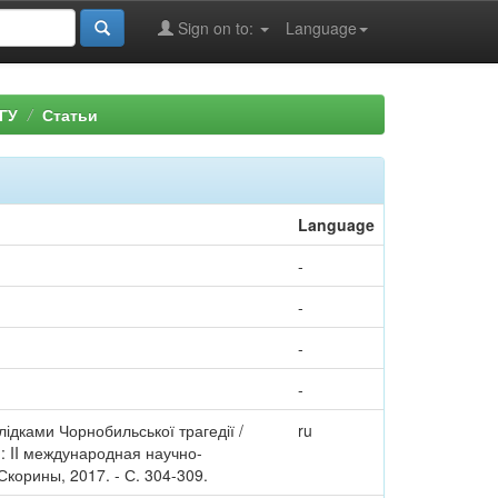
Sign on to:
Language
ГУ
Статьи
Language
-
-
-
-
ідками Чорнобильської трагедії /
ru
: II международная научно-
Скорины, 2017. - С. 304-309.