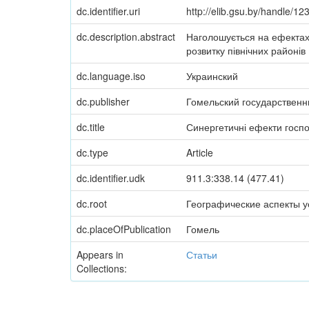
dc.identifier.uri
http://elib.gsu.by/handle/
dc.description.abstract
Наголошується на ефектах 
розвитку північних районів 
dc.language.iso
Украинский
dc.publisher
Гомельский государственн
dc.title
Синергетичні ефекти госпо
dc.type
Article
dc.identifier.udk
911.3:338.14 (477.41)
dc.root
Географические аспекты у
dc.placeOfPublication
Гомель
Appears in
Статьи
Collections: