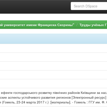
ый университет имени Франциска Скорины"
Труды учёных Г
 ефекти господарського розвитку північних районів Київщини за насл
ские аспекты устойчивого развития регионов [Электронный ресурс] 
Гомель, 23-24 марта 2017 г.) :[материалы]. - Гомель : ГГУ им. Ф. 