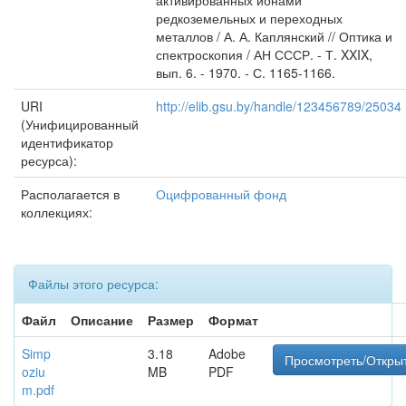
активированных ионами
редкоземельных и переходных
металлов / А. А. Каплянский // Оптика и
спектроскопия / АН СССР. - Т. XXIX,
вып. 6. - 1970. - С. 1165-1166.
URI
http://elib.gsu.by/handle/123456789/25034
(Унифицированный
идентификатор
ресурса):
Располагается в
Оцифрованный фонд
коллекциях:
Файлы этого ресурса:
Файл
Описание
Размер
Формат
Simp
3.18
Adobe
Просмотреть/Откры
oziu
MB
PDF
m.pdf