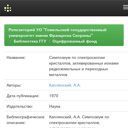
Skip
navigation
Репозиторий УО "Гомельский государственный
университет имени Франциска Скорины"
Библиотека ГГУ
Оцифрованный фонд
Название:
Симпозиум по спектроскопии
кристаллов, активированных ионами
редкоземельных и переходных
металлов
Авторы:
Каплянский, А.А.
Дата публикации:
1970
Издательство:
Наука
Библиографическое
Каплянский, А.А. Симпозиум по
описание:
спектроскопии кристаллов,