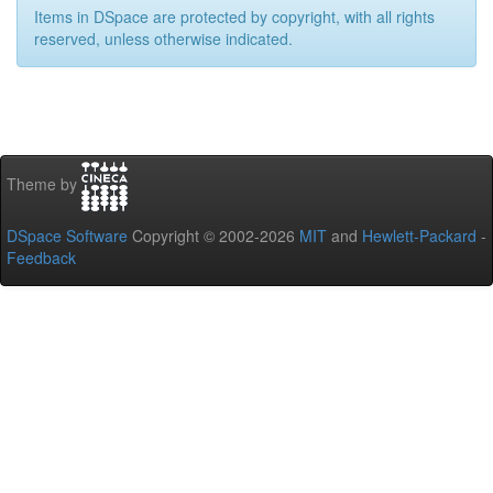
Items in DSpace are protected by copyright, with all rights
reserved, unless otherwise indicated.
Theme by
DSpace Software
Copyright © 2002-2026
MIT
and
Hewlett-Packard
-
Feedback