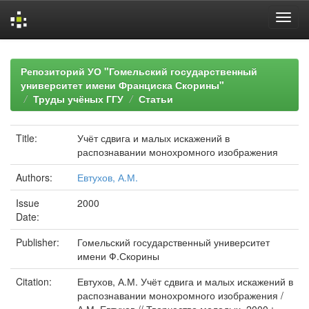
Skip
navigation
Репозиторий УО "Гомельский государственный
университет имени Франциска Скорины"
Труды учёных ГГУ
Статьи
Title:
Учёт сдвига и малых искажений в
распознавании монохромного изображения
Authors:
Евтухов, А.М.
Issue
2000
Date:
Publisher:
Гомельский государственный университет
имени Ф.Скорины
Citation:
Евтухов, А.М. Учёт сдвига и малых искажений в
распознавании монохромного изображения /