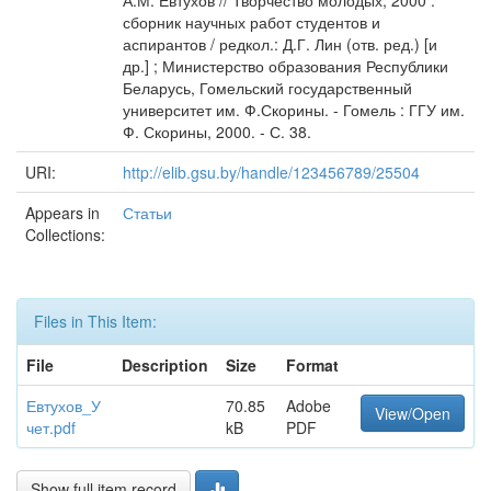
А.М. Евтухов // Творчество молодых, 2000 :
сборник научных работ студентов и
аспирантов / редкол.: Д.Г. Лин (отв. ред.) [и
др.] ; Министерство образования Республики
Беларусь, Гомельский государственный
университет им. Ф.Скорины. - Гомель : ГГУ им.
Ф. Скорины, 2000. - С. 38.
URI:
http://elib.gsu.by/handle/123456789/25504
Appears in
Статьи
Collections:
Files in This Item:
File
Description
Size
Format
Евтухов_У
70.85
Adobe
View/Open
чет.pdf
kB
PDF
Show full item record