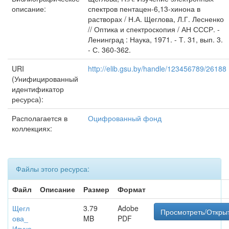
описание:
спектров пентацен-6,13-хинона в
растворах / Н.А. Щеглова, Л.Г. Лесненко
// Оптика и спектроскопия / АН СССР. -
Ленинград : Наука, 1971. - Т. 31, вып. 3.
- С. 360-362.
URI
http://elib.gsu.by/handle/123456789/26188
(Унифицированный
идентификатор
ресурса):
Располагается в
Оцифрованный фонд
коллекциях:
Файлы этого ресурса:
Файл
Описание
Размер
Формат
Щегл
3.79
Adobe
Просмотреть/Откры
ова_
MB
PDF
Изуче