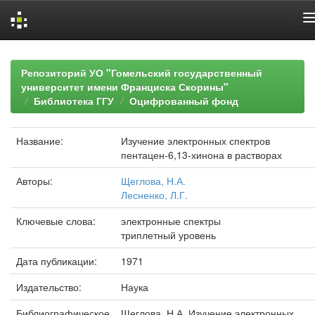
Skip
navigation
Репозиторий УО "Гомельский государственный
университет имени Франциска Скорины"
Библиотека ГГУ
Оцифрованный фонд
Название:
Изучение электронных спектров
пентацен-6,13-хинона в растворах
Авторы:
Щеглова, Н.А.
Лесненко, Л.Г.
Ключевые слова:
электронные спектры
триплетный уровень
Дата публикации:
1971
Издательство:
Наука
Библиографическое
Щеглова, Н.А. Изучение электронных