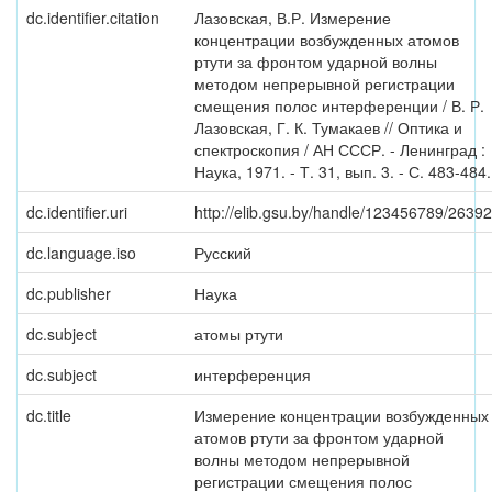
dc.identifier.citation
Лазовская, В.Р. Измерение
концентрации возбужденных атомов
ртути за фронтом ударной волны
методом непрерывной регистрации
смещения полос интерференции / В. Р.
Лазовская, Г. К. Тумакаев // Оптика и
спектроскопия / АН СССР. - Ленинград :
Наука, 1971. - Т. 31, вып. 3. - С. 483-484.
dc.identifier.uri
http://elib.gsu.by/handle/123456789/26392
dc.language.iso
Русский
dc.publisher
Наука
dc.subject
атомы ртути
dc.subject
интерференция
dc.title
Измерение концентрации возбужденных
атомов ртути за фронтом ударной
волны методом непрерывной
регистрации смещения полос