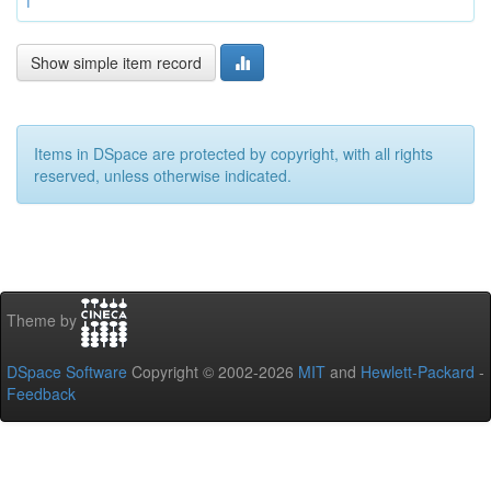
f
Show simple item record
Items in DSpace are protected by copyright, with all rights
reserved, unless otherwise indicated.
Theme by
DSpace Software
Copyright © 2002-2026
MIT
and
Hewlett-Packard
-
Feedback