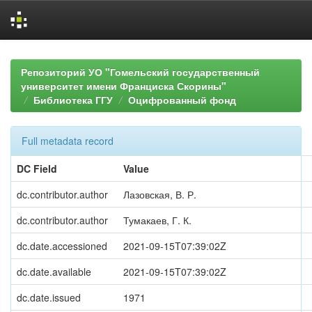
Skip
navigation
Репозиторий УО "Гомельский государственный
университет имени Франциска Скорины"
Библиотека ГГУ
Оцифрованный фонд
Full metadata record
DC Field
Value
dc.contributor.author
Лазовская, В. Р.
dc.contributor.author
Тумакаев, Г. К.
dc.date.accessioned
2021-09-15T07:39:02Z
dc.date.available
2021-09-15T07:39:02Z
dc.date.issued
1971