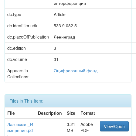
интерференции
dc.type
Article
dc.identifier.udk
533.9.082.5
dc.placeOfPublication
Ленинград
dc.edition
3
dc.volume
31
Appears in
Оцифрованный фонд
Collections:
Files in This Item:
File
Description
Size
Format
Лазовская_И
3.21
Adobe
View/Open
змерение.pd
MB
PDF