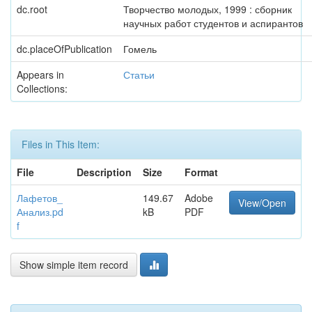
dc.root
Творчество молодых, 1999 : сборник
научных работ студентов и аспирантов
dc.placeOfPublication
Гомель
Appears in
Статьи
Collections:
Files in This Item:
File
Description
Size
Format
Лафетов_
149.67
Adobe
View/Open
Анализ.pd
kB
PDF
f
Show simple item record