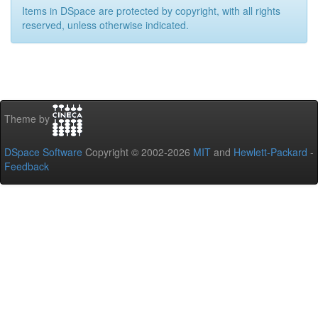
Items in DSpace are protected by copyright, with all rights
reserved, unless otherwise indicated.
Theme by
DSpace Software
Copyright © 2002-2026
MIT
and
Hewlett-Packard
-
Feedback