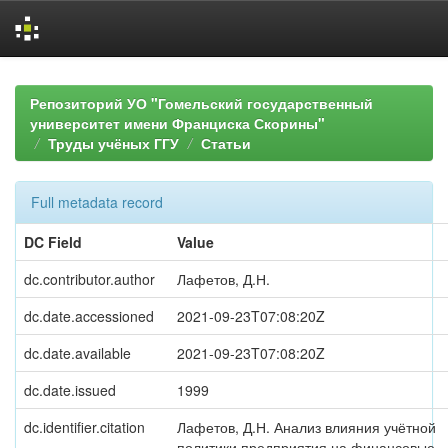
Skip
navigation
Репозиторий УО "Гомельский государственный
университет имени Франциска Скорины"
Труды учёных ГГУ
Статьи
Full metadata record
DC Field
Value
dc.contributor.author
Лафетов, Д.Н.
dc.date.accessioned
2021-09-23T07:08:20Z
dc.date.available
2021-09-23T07:08:20Z
dc.date.issued
1999
dc.identifier.citation
Лафетов, Д.Н. Анализ влияния учётной
политики предприятия на финансовые