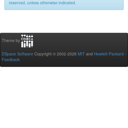
reserved, unless otherwise indicated.
Theme by
DSpace Software
Copyright © 2002-2026
MIT
and
Hewlett-Packard
-
Feedback