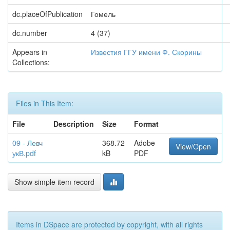
dc.placeOfPublication
Гомель
dc.number
4 (37)
Appears in
Известия ГГУ имени Ф. Скорины
Collections:
Files in This Item:
File
Description
Size
Format
09 - Левч
368.72
Adobe
View/Open
укВ.pdf
kB
PDF
Show simple item record
Items in DSpace are protected by copyright, with all rights