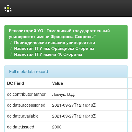
Skip
navigation
Репозиторий УО "Гомельский государственный
университет имени Франциска Скорины"
Периодические издания университета
Известия ГГУ им. Франциска Скорины
Известия ГГУ имени Ф. Скорины
Full metadata record
DC Field
Value
dc.contributor.author
Левчук, В.Д.
dc.date.accessioned
2021-09-27T12:16:48Z
dc.date.available
2021-09-27T12:16:48Z
dc.date.issued
2006