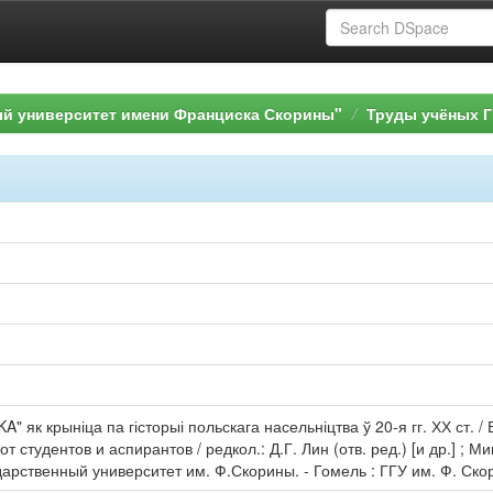
ый университет имени Франциска Скорины"
Труды учёных Г
A" як крыніца па гісторыі польскага насельніцтва ў 20-я гг. ХХ ст. /
т студентов и аспирантов / редкол.: Д.Г. Лин (отв. ред.) [и др.] ;
арственный университет им. Ф.Скорины. - Гомель : ГГУ им. Ф. Скор