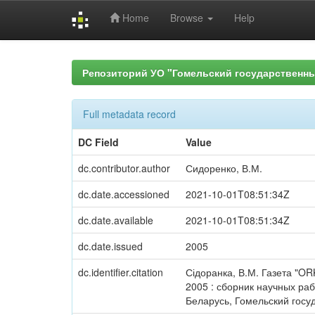
Home
Browse
Help
Skip
navigation
Репозиторий УО "Гомельский государственн
Full metadata record
DC Field
Value
dc.contributor.author
Сидоренко, В.М.
dc.date.accessioned
2021-10-01T08:51:34Z
dc.date.available
2021-10-01T08:51:34Z
dc.date.issued
2005
dc.identifier.citation
Сідоранка, В.М. Газета "ORK
2005 : сборник научных рабо
Беларусь, Гомельский госуд