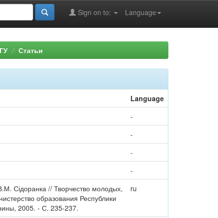
Sign on to:
Language
ГУ
Статьи
Language
-
-
-
-
 В.М. Сідоранка // Творчество молодых,
ru
 Министерство образования Республики
ины, 2005. - С. 235-237.