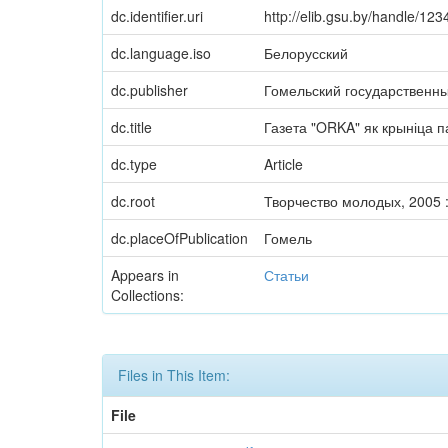
dc.identifier.uri
http://elib.gsu.by/handle/1
dc.language.iso
Белорусский
dc.publisher
Гомельский государственн
dc.title
Газета "ORKA" як крыніца па
dc.type
Article
dc.root
Творчество молодых, 2005 
dc.placeOfPublication
Гомель
Appears in
Статьи
Collections:
Files in This Item:
File