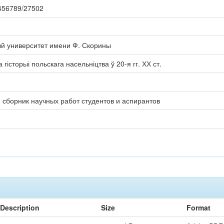
23456789/27502
ый университет имени Ф. Скорины
 гісторыі польскага насельніцтва ў 20-я гг. ХХ ст.
: сборник научных работ студентов и аспирантов
Description
Size
Format