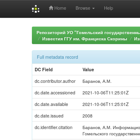
Home
Browse
Help
Skip
navigation
Репозиторий УО "Гомельский государственн
Известия ГГУ им. Франциска Скорины
Из
Full metadata record
DC Field
Value
dc.contributor.author
Баранов, А.М.
dc.date.accessioned
2021-10-06T11:25:01Z
dc.date.available
2021-10-06T11:25:01Z
dc.date.issued
2008
dc.identifier.citation
Баранов, А.М. Информацион
Гомельского государственног