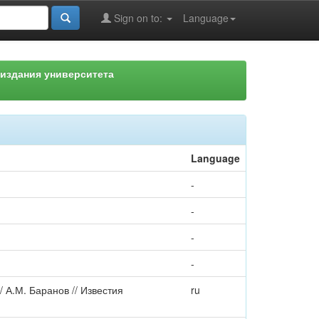
Sign on to:
Language
издания университета
Language
-
-
-
-
 А.М. Баранов // Известия
ru