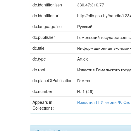
dc.identifier.issn
330.47:316.77
dc.identifier.uri
http://elib.gsu.by/handle/1
dc.language.iso
Русский
dc.publisher
Гомельский государственн
dc.title
Информационная экономика
dc.type
Article
dc.root
Известия Гомельского госу
dc.placeOfPublication
Гомель
dc.number
№ 1 (46)
Appears in
Известия ГГУ имени Ф. Ск
Collections: