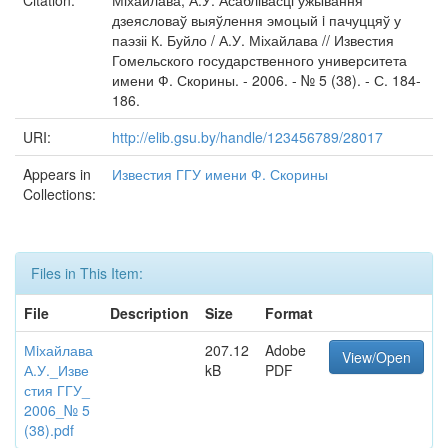
Citation:
Міхайлава, А.У. Асаблівасці ўжывання
дзеясловаў выяўлення эмоцый i пачуццяў у
паэзіі К. Буйло / А.У. Міхайлава // Известия
Гомельского государственного университета
имени Ф. Скорины. - 2006. - № 5 (38). - С. 184-
186.
URI:
http://elib.gsu.by/handle/123456789/28017
Appears in
Известия ГГУ имени Ф. Скорины
Collections:
Files in This Item:
File
Description
Size
Format
Мiхайлава
207.12
Adobe
View/Open
А.У._Изве
kB
PDF
стия ГГУ_
2006_№ 5
(38).pdf