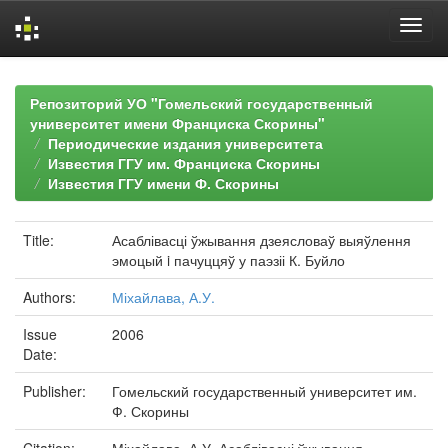
Skip
navigation
Репозиторий УО "Гомельский государственный
университет имени Франциска Скорины"
Периодические издания университета
Известия ГГУ им. Франциска Скорины
Известия ГГУ имени Ф. Скорины
Title:
Асаблівасці ўжывання дзеясловаў выяўлення
эмоцый i пачуццяў у паэзіі К. Буйло
Authors:
Міхайлава, А.У.
Issue
2006
Date:
Publisher:
Гомельский государственный университет им.
Ф. Скорины