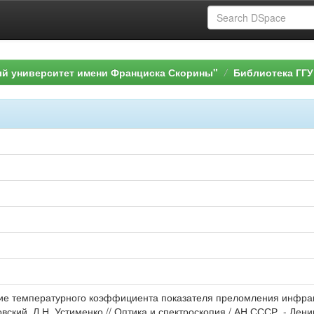
ый университет имени Франциска Скорины"
Библиотека ГГУ
ние температурного коэффициента показателя преломления инфр
вский, Л.Н. Устименко // Оптика и спектроскопия / АН СССР. - Ленингр