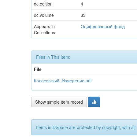
dc.edition
4
dc.volume
33
Appears in
Оцифрованный фонд
Collections:
Files in This Item:
File
Колосовский_Измерение.pdf
Show simple item record
Items in DSpace are protected by copyright, with all 