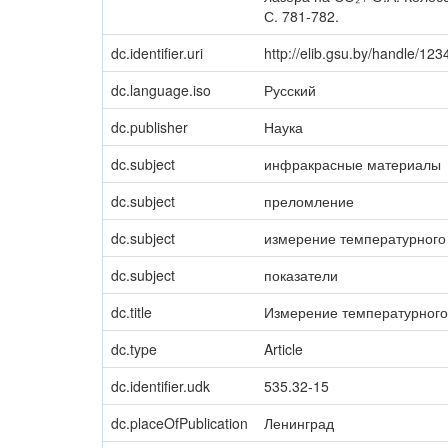
С. 781-782.
dc.identifier.uri
http://elib.gsu.by/handle/1
dc.language.iso
Русский
dc.publisher
Наука
dc.subject
инфракрасные материалы
dc.subject
преломление
dc.subject
измерение температурног
dc.subject
показатели
dc.title
Измерение температурного
dc.type
Article
dc.identifier.udk
535.32-15
dc.placeOfPublication
Ленинград