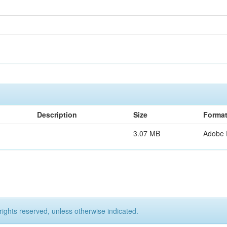
Description
Size
Forma
3.07 MB
Adobe
rights reserved, unless otherwise indicated.