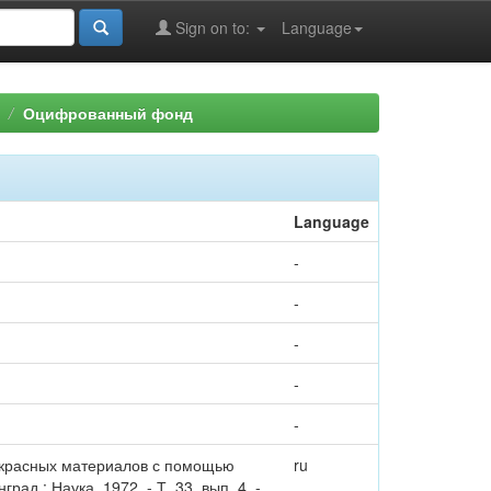
Sign on to:
Language
Оцифрованный фонд
Language
-
-
-
-
-
акрасных материалов с помощью
ru
ад : Наука, 1972. - Т. 33, вып. 4. -