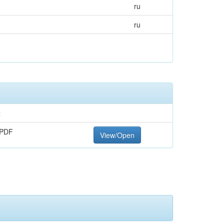
ru
ru
t
 PDF
View/Open