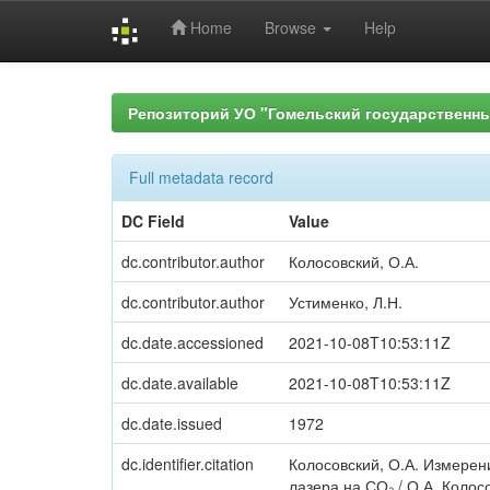
Home
Browse
Help
Skip
navigation
Репозиторий УО "Гомельский государственн
Full metadata record
DC Field
Value
dc.contributor.author
Колосовский, О.А.
dc.contributor.author
Устименко, Л.Н.
dc.date.accessioned
2021-10-08T10:53:11Z
dc.date.available
2021-10-08T10:53:11Z
dc.date.issued
1972
dc.identifier.citation
Колосовский, О.А. Измере
лазера на СО₂ / О.А. Колосо