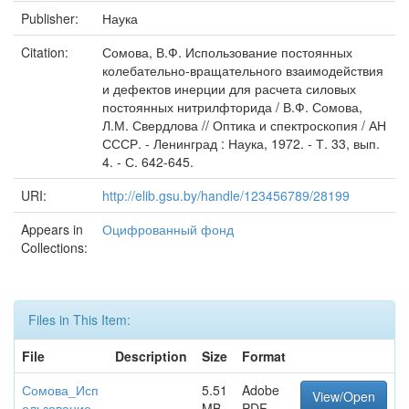
Publisher:
Наука
Citation:
Сомова, В.Ф. Использование постоянных
колебательно-вращательного взаимодействия
и дефектов инерции для расчета силовых
постоянных нитрилфторида / В.Ф. Сомова,
Л.М. Свердлова // Оптика и спектроскопия / АН
СССР. - Ленинград : Наука, 1972. - Т. 33, вып.
4. - С. 642-645.
URI:
http://elib.gsu.by/handle/123456789/28199
Appears in
Оцифрованный фонд
Collections:
Files in This Item:
File
Description
Size
Format
Сомова_Исп
5.51
Adobe
View/Open
ользование.
MB
PDF