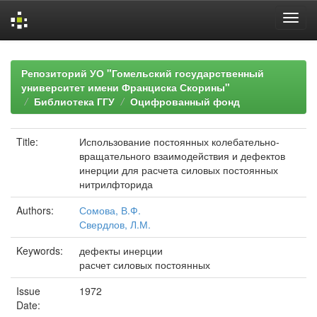
Skip
navigation
Репозиторий УО "Гомельский государственный
университет имени Франциска Скорины"
Библиотека ГГУ
Оцифрованный фонд
Title:
Использование постоянных колебательно-
вращательного взаимодействия и дефектов
инерции для расчета силовых постоянных
нитрилфторида
Authors:
Сомова, В.Ф.
Свердлов, Л.М.
Keywords:
дефекты инерции
расчет силовых постоянных
Issue
1972
Date: