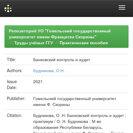
Skip
navigation
Репозиторий УО "Гомельский государственный
университет имени Франциска Скорины"
Труды учёных ГГУ
Практические пособия
Title:
Банковский контроль и аудит
Authors:
Будникова, О.Н.
Issue
2021
Date:
Publisher:
Гомельский государственный университет
имени Ф. Скорины
Citation:
Будникова, О. Н. Банковский контроль и аудит :
практикум / О. Н. Будникова ; М-во
образования Республики Беларусь,