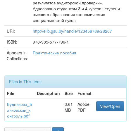
результатов аудиторской проверки».
Адресовано студентам 3 и 4 курсов І ступени
высшего образования экономических
специальностей вузов.
URI:
http://elib.gsu.by/handle/123456789/28207
ISBN:
978-985-577-796-1
Appears in
Практические пособия
Collections:
Files in This Item:
File
Description
Size
Format
Будникова_Б
3.61
Adobe
View/Open
анковский_к
MB
PDF
онтроль.pdf