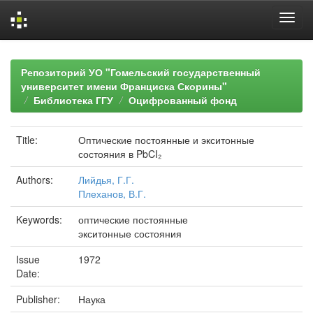
Skip
navigation
Репозиторий УО "Гомельский государственный
университет имени Франциска Скорины"
Библиотека ГГУ
Оцифрованный фонд
Title:
Оптические постоянные и экситонные
состояния в PbCI₂
Authors:
Лийдья, Г.Г.
Плеханов, В.Г.
Keywords:
оптические постоянные
экситонные состояния
Issue
1972
Date:
Publisher:
Наука