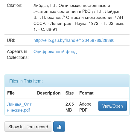
Citation:
Лийдья, Г.Г. Оптические постоянные и
экситонные состояния в PbCI₂ / Г.Г. Лийдья,
В.Г. Плеханов // Оптика и спектроскопия / АН
СССР. - Ленинград : Наука, 1972. - Т. 32, вып.
1. - С. 86-91.
URI:
http://elib.gsu.by/handle/123456789/28390
Appears in
Оцифрованный фонд
Collections:
Files in This Item:
File
Description
Size
Format
Лийдья_Опт
2.65
Adobe
View/Open
ические.pdf
MB
PDF
Show full item record