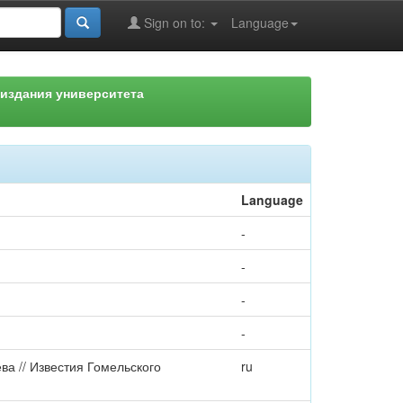
Sign on to:
Language
издания университета
Language
-
-
-
-
ва // Известия Гомельского
ru