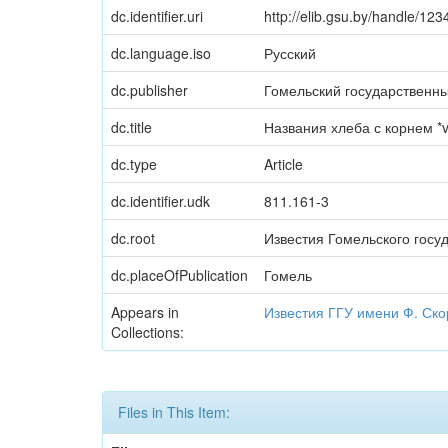
dc.identifier.uri
http://elib.gsu.by/handle/1
dc.language.iso
Русский
dc.publisher
Гомельский государственны
dc.title
Названия хлеба с корнем *v
dc.type
Article
dc.identifier.udk
811.161-3
dc.root
Известия Гомельского госу
dc.placeOfPublication
Гомель
Appears in
Известия ГГУ имени Ф. Ск
Collections:
Files in This Item: