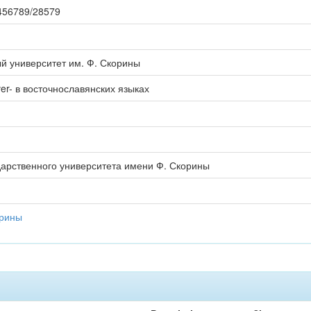
23456789/28579
й университет им. Ф. Скорины
er- в восточнославянских языках
дарственного университета имени Ф. Скорины
орины