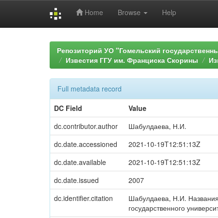
Home
Browse
Help
Skip
navigation
Репозиторий УО "Гомельский государственн
Известия ГГУ им. Франциска Скорины
Из
Full metadata record
DC Field
Value
dc.contributor.author
Шабулдаева, Н.И.
dc.date.accessioned
2021-10-19T12:51:13Z
dc.date.available
2021-10-19T12:51:13Z
dc.date.issued
2007
dc.identifier.citation
Шабулдаева, Н.И. Названия 
государственного университе