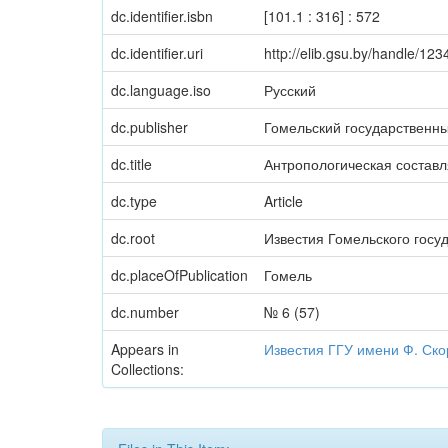
dc.identifier.isbn
[101.1 : 316] : 572
dc.identifier.uri
http://elib.gsu.by/handle/1
dc.language.iso
Русский
dc.publisher
Гомельский государственн
dc.title
Антропологическая состав
dc.type
Article
dc.root
Известия Гомельского госу
dc.placeOfPublication
Гомель
dc.number
№ 6 (57)
Appears in
Известия ГГУ имени Ф. Ск
Collections: