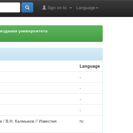
Sign on to:
Language
издания университета
Language
-
-
-
-
/ В.Н. Калмыков // Известия
ru