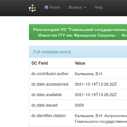
Home
Browse
Help
Skip
navigation
Репозиторий УО "Гомельский государственн
Известия ГГУ им. Франциска Скорины
Из
Full metadata record
DC Field
Value
dc.contributor.author
Калмыков, В.Н.
dc.date.accessioned
2021-10-19T13:26:22Z
dc.date.available
2021-10-19T13:26:22Z
dc.date.issued
2009
dc.identifier.citation
Калмыков, В.Н. Антрополог
Гомельского государственног