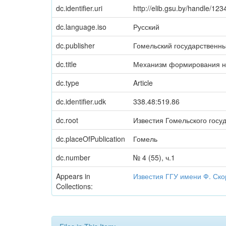
dc.identifier.uri
http://elib.gsu.by/handle/1
dc.language.iso
Русский
dc.publisher
Гомельский государственн
dc.title
Механизм формирования на
dc.type
Article
dc.identifier.udk
338.48:519.86
dc.root
Известия Гомельского госу
dc.placeOfPublication
Гомель
dc.number
№ 4 (55), ч.1
Appears in
Известия ГГУ имени Ф. Ск
Collections: