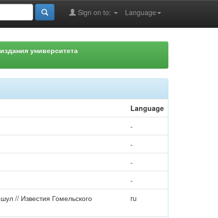
Sign on to:
Language
издания университета
Language
-
-
-
-
шул // Известия Гомельского
ru