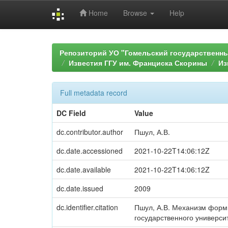
Home
Browse
Help
Skip
navigation
Репозиторий УО "Гомельский государственн
Известия ГГУ им. Франциска Скорины
Из
Full metadata record
DC Field
Value
dc.contributor.author
Пшул, А.В.
dc.date.accessioned
2021-10-22T14:06:12Z
dc.date.available
2021-10-22T14:06:12Z
dc.date.issued
2009
dc.identifier.citation
Пшул, А.В. Механизм форми
государственного университе