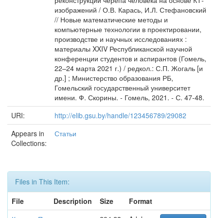
реконструкции черепа человека на основе КТ-
изображений / О.В. Карась, И.Л. Стефановский
// Новые математические методы и
компьютерные технологии в проектировании,
производстве и научных исследованиях :
материалы XXIV Республиканской научной
конференции студентов и аспирантов (Гомель,
22–24 марта 2021 г.) / редкол.: С.П. Жогаль [и
др.] ; Министерство образования РБ,
Гомельский государственный университет
имени. Ф. Скорины. - Гомель, 2021. - С. 47-48.
URI:
http://elib.gsu.by/handle/123456789/29082
Appears in
Статьи
Collections:
Files in This Item:
File
Description
Size
Format