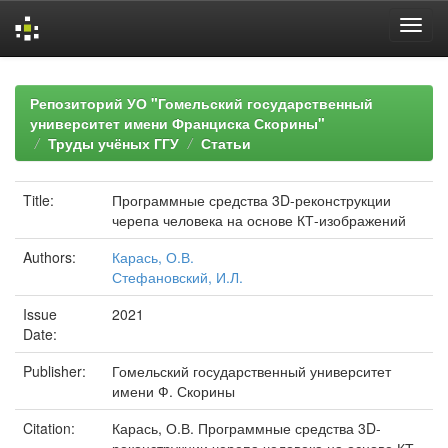
Skip
navigation
Репозиторий УО "Гомельский государственный
университет имени Франциска Скорины"
Труды учёных ГГУ
Статьи
Title:
Программные средства 3D-реконструкции
черепа человека на основе КТ-изображений
Authors:
Карась, О.В.
Стефановский, И.Л.
Issue
2021
Date:
Publisher:
Гомельский государственный университет
имени Ф. Скорины
Citation:
Карась, О.В. Программные средства 3D-