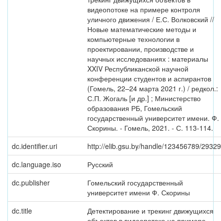
видеопотоке на примере контроля
уличного движения / Е.С. Волковский //
Новые математические методы и
компьютерные технологии в
проектировании, производстве и
научных исследованиях : материалы
XXIV Республиканской научной
конференции студентов и аспирантов
(Гомель, 22–24 марта 2021 г.) / редкол.:
С.П. Жогаль [и др.] ; Министерство
образования РБ, Гомельский
государственный университет имени. Ф.
Скорины. - Гомель, 2021. - С. 113-114.
dc.identifier.uri
http://elib.gsu.by/handle/123456789/29329
dc.language.iso
Русский
dc.publisher
Гомельский государственный
университет имени Ф. Скорины
dc.title
Детектирование и трекинг движущихся
объектов в видеопотоке на примере