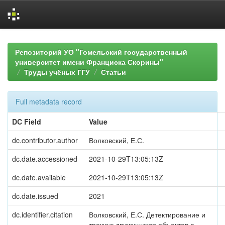
Skip
navigation
Репозиторий УО "Гомельский государственный
университет имени Франциска Скорины"
Труды учёных ГГУ
Статьи
Full metadata record
DC Field
Value
dc.contributor.author
Волковский, Е.С.
dc.date.accessioned
2021-10-29T13:05:13Z
dc.date.available
2021-10-29T13:05:13Z
dc.date.issued
2021
dc.identifier.citation
Волковский, Е.С. Детектирование и
трекинг движущихся объектов в