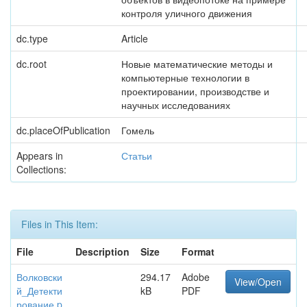
контроля уличного движения
dc.type
Article
dc.root
Новые математические методы и
компьютерные технологии в
проектировании, производстве и
научных исследованиях
dc.placeOfPublication
Гомель
Appears in
Статьи
Collections:
Files in This Item:
File
Description
Size
Format
Волковски
294.17
Adobe
View/Open
й_Детекти
kB
PDF
рование.p