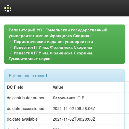
Skip
navigation
Репозиторий УО "Гомельский государственный
университет имени Франциска Скорины"
Периодические издания университета
Известия ГГУ им. Франциска Скорины
Известия ГГУ им. Франциска Скорины.
Гуманитарные науки
Full metadata record
DC Field
Value
dc.contributor.author
Лавриненко, О.В.
dc.date.accessioned
2021-11-02T08:28:06Z
dc.date.available
2021-11-02T08:28:06Z