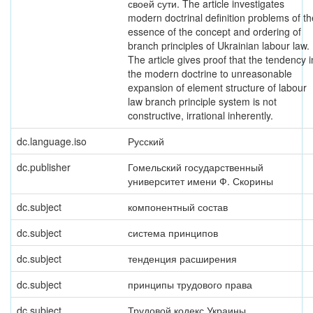
своей сути. The article investigates
modern doctrinal definition problems of th
essence of the concept and ordering of
branch principles of Ukrainian labour law.
The article gives proof that the tendency i
the modern doctrine to unreasonable
expansion of element structure of labour
law branch principle system is not
constructive, irrational inherently.
dc.language.iso
Русский
dc.publisher
Гомельский государственный
университет имени Ф. Скорины
dc.subject
компонентный состав
dc.subject
система принципов
dc.subject
тенденция расширения
dc.subject
принципы трудового права
dc.subject
Трудовой кодекс Украины