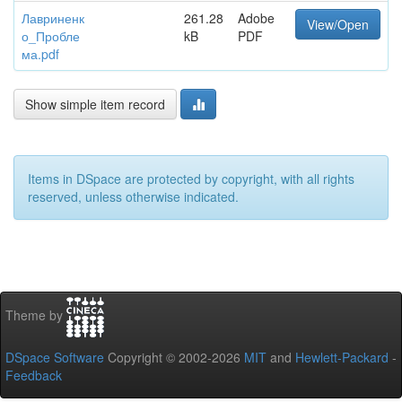
Лавриненк
261.28
Adobe
View/Open
о_Пробле
kB
PDF
ма.pdf
Show simple item record
Items in DSpace are protected by copyright, with all rights
reserved, unless otherwise indicated.
Theme by
DSpace Software
Copyright © 2002-2026
MIT
and
Hewlett-Packard
-
Feedback