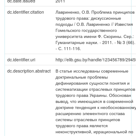
dc.date.issued
2011
dc.identifier.citation
Лавриненко, О.В. Проблема принципов
трудового права: дискуссионные
подходы / О.В. Лавриненко // Известия
Гомельского государственного
университета имени Ф. Скорины. Сер.:
Гуманитарные науки. - 2011. - № 3 (66).
- С. 111-116.
dc.identifier.uri
http://elib.gsu.by/handle/123456789/2945
dc.description.abstract
В статье исследованы современные
доктринальные проблемы
дефинирования сущности понятия и
систематизации отраслевых принципов
трудового права Украины. Обоснован
вывод, что имеющаяся в современной
доктрине тенденция к необоснованном
расширению элементного состава
системы отраслевых принципов
трудового права является
неконструктивной, иррациональной по