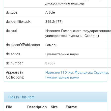
дискуссионные подходы
dc.type
Article
dc.identifier.udk
349.2(477)
dc.root
Известия Гомельского государственног
университета имени Ф. Скорины
dc.placeOfPublication
Гомель
dc.series
Гуманитарные науки
dc.number
3 (66)
Appears in
Известия ГГУ им. Франциска Скорины.
Collections:
Гуманитарные науки
Files in This Item:
File
Description
Size
Format