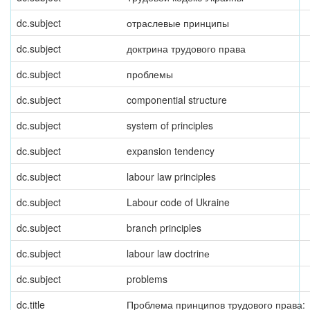
dc.subject
отраслевые принципы
dc.subject
доктрина трудового права
dc.subject
проблемы
dc.subject
componential structure
dc.subject
system of principles
dc.subject
expansion tendency
dc.subject
labour law principles
dc.subject
Labour code of Ukraine
dc.subject
branch principles
dc.subject
labour law doctrinе
dc.subject
problems
dc.title
Проблема принципов трудового права: