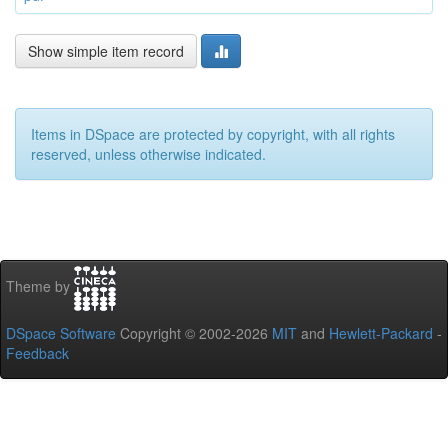
Show simple item record
Items in DSpace are protected by copyright, with all rights
reserved, unless otherwise indicated.
Theme by
DSpace Software
Copyright © 2002-2026
MIT
and
Hewlett-Packard
-
Feedback