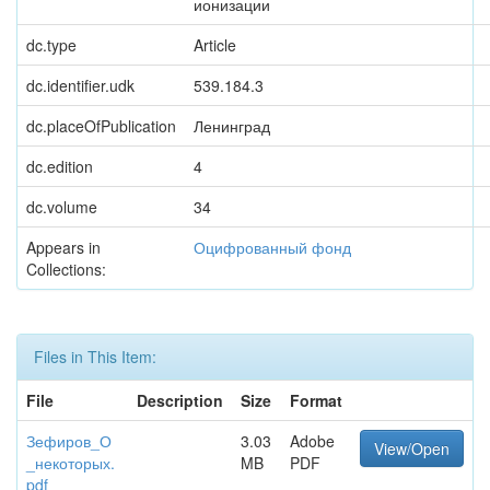
ионизации
dc.type
Article
dc.identifier.udk
539.184.3
dc.placeOfPublication
Ленинград
dc.edition
4
dc.volume
34
Appears in
Оцифрованный фонд
Collections:
Files in This Item:
File
Description
Size
Format
Зефиров_О
3.03
Adobe
View/Open
_некоторых.
MB
PDF
pdf