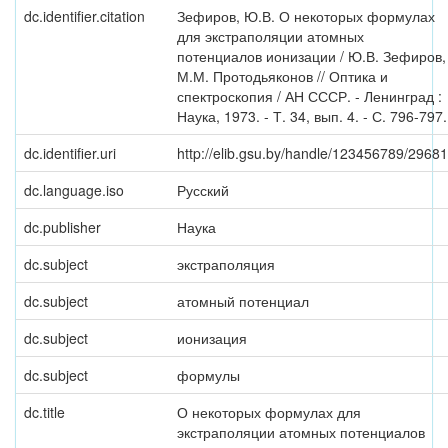
dc.identifier.citation
Зефиров, Ю.В. О некоторых формулах
для экстраполяции атомных
потенциалов ионизации / Ю.В. Зефиров,
М.М. Протодьяконов // Оптика и
спектроскопия / АН СССР. - Ленинград :
Наука, 1973. - Т. 34, вып. 4. - С. 796-797.
dc.identifier.uri
http://elib.gsu.by/handle/123456789/29681
dc.language.iso
Русский
dc.publisher
Наука
dc.subject
экстраполяция
dc.subject
атомный потенциал
dc.subject
ионизация
dc.subject
формулы
dc.title
О некоторых формулах для
экстраполяции атомных потенциалов