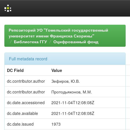
Skip
navigation
Репозиторий УО "Гомельский государственный
университет имени Франциска Скорины"
Библиотека ГГУ
Оцифрованный фонд
Full metadata record
DC Field
Value
dc.contributor.author
Зефиров, Ю.В.
dc.contributor.author
Протодьяконов, М.М.
dc.date.accessioned
2021-11-04T12:08:08Z
dc.date.available
2021-11-04T12:08:08Z
dc.date.issued
1973