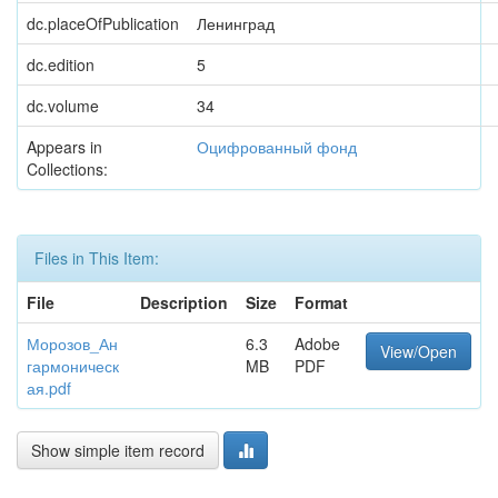
dc.placeOfPublication
Ленинград
dc.edition
5
dc.volume
34
Appears in
Оцифрованный фонд
Collections:
Files in This Item:
File
Description
Size
Format
Морозов_Ан
6.3
Adobe
View/Open
гармоническ
MB
PDF
ая.pdf
Show simple item record