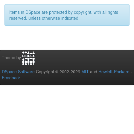
Items in DSpace are protected by copyright, with all rights
reserved, unless otherwise indicated.
Theme by
DSpace Software
Copyright © 2002-2026
MIT
and
Hewlett-Packard
-
Feedback