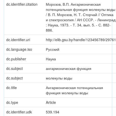
dc.identifier.citation
Морозов, В.П. Ангармоническая
потенциальная функция молекулы воды
/ В. П. Морозов, Н. Т. Сторчай // Оптика
и спектроскопия / АН СССР. - Ленинград
: Наука, 1973. - Т. 34, вып. 5. - С. 882-
886.
dc.identifier.uri
http://elib.gsu.by/handle/123456789/29761
dc.language.iso
Русский
dc.publisher
Наука
dc.subject
ангармоническая функция
dc.subject
молекулы воды
dc.title
Ангармоническая потенциальная
функция молекулы воды
dc.type
Article
dc.identifier.udk
539.194