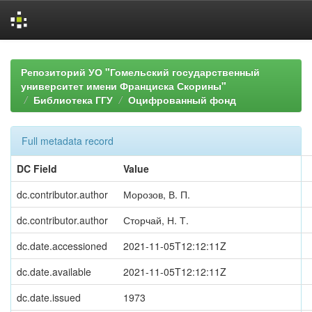
Skip
navigation
Репозиторий УО "Гомельский государственный
университет имени Франциска Скорины"
Библиотека ГГУ
Оцифрованный фонд
Full metadata record
DC Field
Value
dc.contributor.author
Морозов, В. П.
dc.contributor.author
Сторчай, Н. Т.
dc.date.accessioned
2021-11-05T12:12:11Z
dc.date.available
2021-11-05T12:12:11Z
dc.date.issued
1973