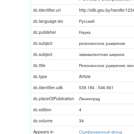
dc.identifier.uri
http://elib.gsu.by/handle/1
dc.language.iso
Русский
dc.publisher
Наука
dc.subject
резонансное уширение
dc.subject
эквивалентная ширина
dc.title
Резонансное уширение линий 
dc.type
Article
dc.identifier.udk
539.184 : 546.661
dc.placeOfPublication
Ленинград
dc.edition
4
dc.volume
34
Appears in
Оцифрованный фонд