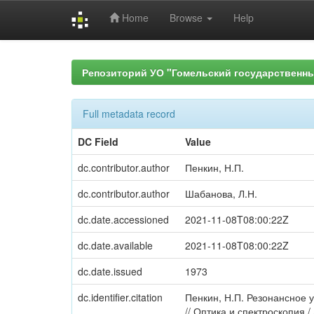
Home
Browse
Help
Skip
navigation
Репозиторий УО "Гомельский государственн
Full metadata record
DC Field
Value
dc.contributor.author
Пенкин, Н.П.
dc.contributor.author
Шабанова, Л.Н.
dc.date.accessioned
2021-11-08T08:00:22Z
dc.date.available
2021-11-08T08:00:22Z
dc.date.issued
1973
dc.identifier.citation
Пенкин, Н.П. Резонансное уш
// Оптика и спектроскопия / 