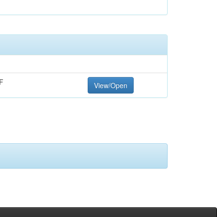
F
View/Open