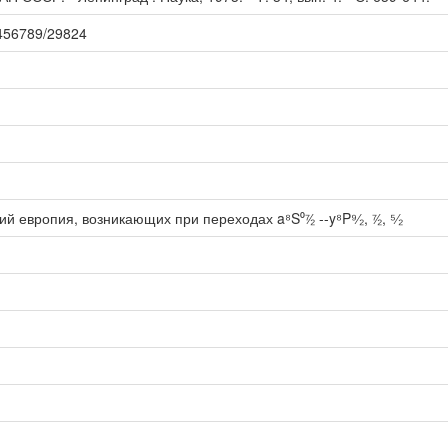
23456789/29824
европия, возникающих при переходах a⁸S⁰⁷∕₂ --y⁸P⁹⁄₂, ⁷∕₂, ⁵⁄₂