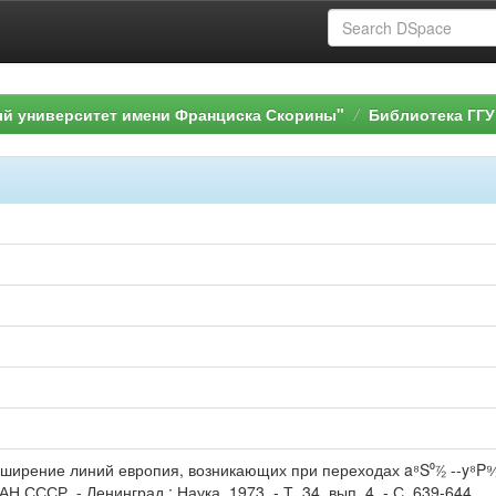
ый университет имени Франциска Скорины"
Библиотека ГГУ
ирение линий европия, возникающих при переходах a⁸S⁰⁷∕₂ --y⁸P⁹⁄₂, ⁷
АН СССР. - Ленинград : Наука, 1973. - Т. 34, вып. 4. - С. 639-644.