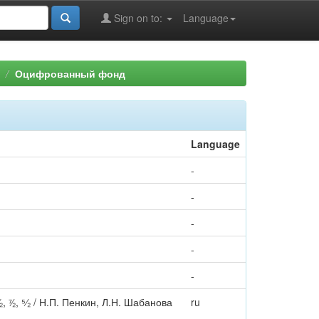
Sign on to:
Language
Оцифрованный фонд
Language
-
-
-
-
-
∕₂, ⁵⁄₂ / Н.П. Пенкин, Л.Н. Шабанова
ru