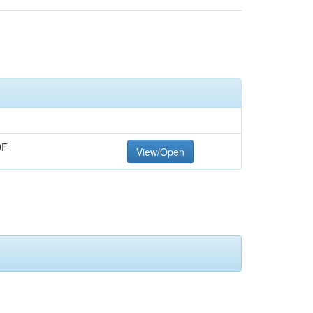
DF
View/Open