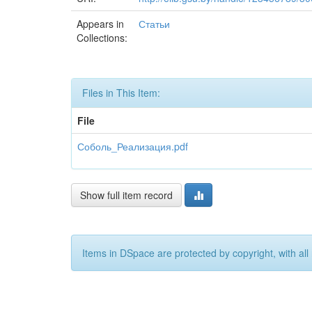
Appears in
Статьи
Collections:
Files in This Item:
File
Соболь_Реализация.pdf
Show full item record
Items in DSpace are protected by copyright, with all 