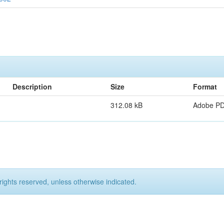
Description
Size
Format
312.08 kB
Adobe P
rights reserved, unless otherwise indicated.