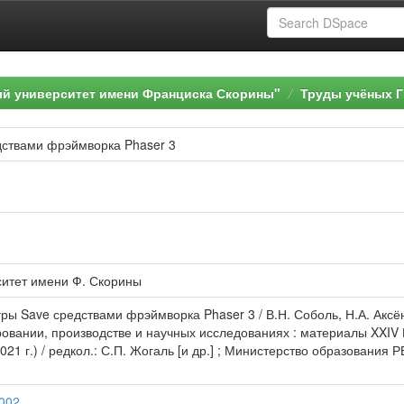
ый университет имени Франциска Скорины"
Труды учёных Г
дствами фрэймворка Phaser 3
ситет имени Ф. Скорины
гры Save средствами фрэймворка Phaser 3 / В.Н. Соболь, Н.А. Акс
овании, производстве и научных исследованиях : материалы XXIV
021 г.) / редкол.: С.П. Жогаль [и др.] ; Министерство образования
0002