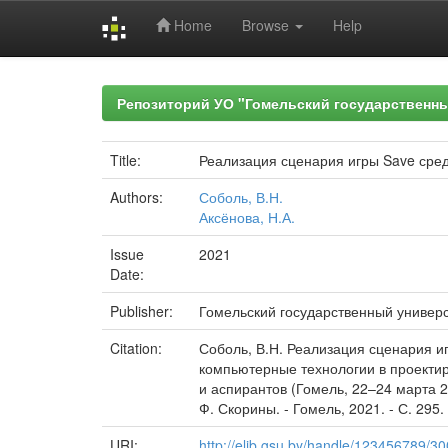
Home
Browse
Help
Skip
navigation
Репозиторий УО "Гомельский государственн
Title:
Реализация сценария игры Save сре
Authors:
Соболь, В.Н.
Аксёнова, Н.А.
Issue
2021
Date:
Publisher:
Гомельский государственный универ
Citation:
Соболь, В.Н. Реализация сценария и
компьютерные технологии в проектир
и аспирантов (Гомель, 22–24 марта 2
Ф. Скорины. - Гомель, 2021. - С. 295.
URI:
http://elib.gsu.by/handle/123456789/3