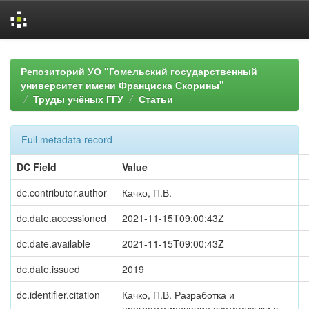
Skip
navigation
Репозиторий УО "Гомельский государственный
университет имени Франциска Скорины"
Труды учёных ГГУ
Статьи
Full metadata record
DC Field
Value
dc.contributor.author
Качко, П.В.
dc.date.accessioned
2021-11-15T09:00:43Z
dc.date.available
2021-11-15T09:00:43Z
dc.date.issued
2019
dc.identifier.citation
Качко, П.В. Разработка и
программирование светомузыки с