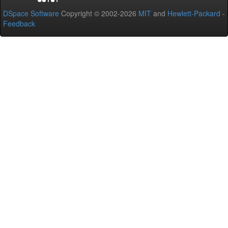
DSpace Software
Copyright © 2002-2026
MIT
and
Hewlett-Packard
-
Feedback