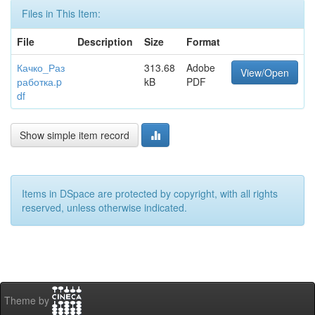
Files in This Item:
File
Description
Size
Format
Качко_Раз
313.68
Adobe
View/Open
работка.p
kB
PDF
df
Show simple item record
Items in DSpace are protected by copyright, with all rights
reserved, unless otherwise indicated.
Theme by