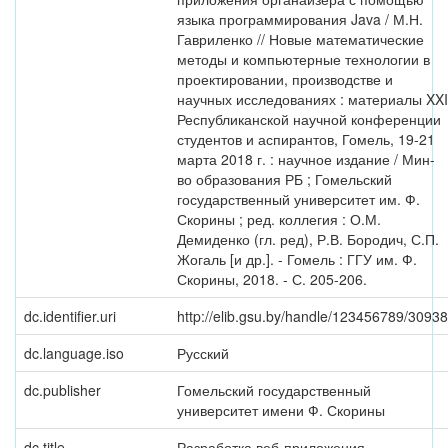
языка программирования Java / М.Н.
Гавриленко // Новые математические
методы и компьютерные технологии в
проектировании, производстве и
научных исследованиях : материалы XXI
Республиканской научной конференции
студентов и аспирантов, Гомель, 19-21
марта 2018 г. : научное издание / Мин-
во образования РБ ; Гомельский
государственный университет им. Ф.
Скорины ; ред. коллегия : О.М.
Демиденко (гл. ред), Р.В. Бородич, С.П.
Жогаль [и др.]. - Гомель : ГГУ им. Ф.
Скорины, 2018. - С. 205-206.
dc.identifier.uri
http://elib.gsu.by/handle/123456789/30938
dc.language.iso
Русский
dc.publisher
Гомельский государственный
университет имени Ф. Скорины
dc.title
Разработка веб-приложения