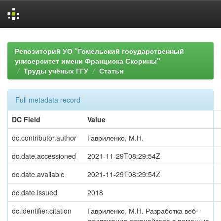
Skip
navigation
Репозиторий УО "Гомельский государственный
университет имени Франциска Скорины"
Труды учёных ГГУ
Статьи
Full metadata record
DC Field
Value
dc.contributor.author
Гавриленко, М.Н.
dc.date.accessioned
2021-11-29T08:29:54Z
dc.date.available
2021-11-29T08:29:54Z
dc.date.issued
2018
dc.identifier.citation
Гавриленко, М.Н. Разработка веб-
приложения органайзера с помощью