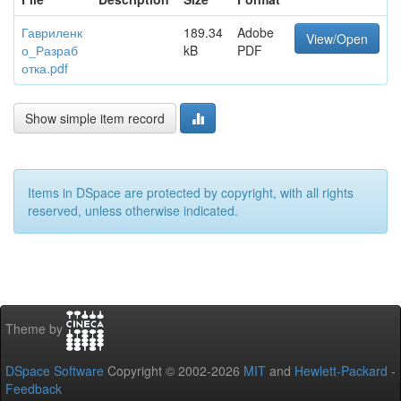
Гавриленк
189.34
Adobe
View/Open
о_Разраб
kB
PDF
отка.pdf
Show simple item record
Items in DSpace are protected by copyright, with all rights
reserved, unless otherwise indicated.
Theme by
DSpace Software
Copyright © 2002-2026
MIT
and
Hewlett-Packard
-
Feedback