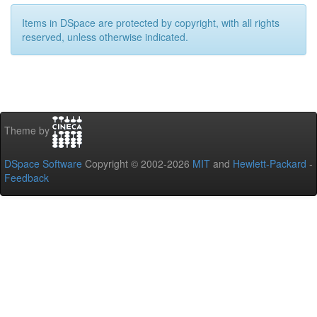
Items in DSpace are protected by copyright, with all rights
reserved, unless otherwise indicated.
Theme by
DSpace Software
Copyright © 2002-2026
MIT
and
Hewlett-Packard
-
Feedback