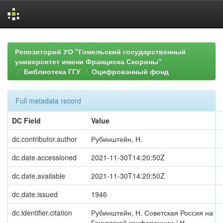
Skip
navigation
Репозиторий УО "Гомельский государственный
университет имени Франциска Скорины"
Библиотека ГГУ
Оцифрованный фонд
Full metadata record
DC Field
Value
dc.contributor.author
Рубинштейн, Н.
dc.date.accessioned
2021-11-30T14:20:50Z
dc.date.available
2021-11-30T14:20:50Z
dc.date.issued
1946
dc.identifier.citation
Рубинштейн, Н. Советская Россия на
Генуэзской конференции / Н.