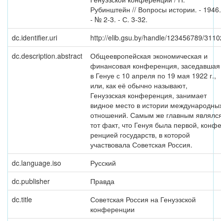
Рубинштейн // Вопросы истории. - 1946.
- № 2-3. - С. 3-32.
dc.identifier.uri
http://elib.gsu.by/handle/123456789/3110
dc.description.abstract
Общеевропейская экономическая и
финансовая конференция, заседавшая
в Генуе с 10 апреля по 19 мая 1922 г.,
или, как её обычно называют,
Генуэзская конференция, занимает
видное место в истории международны
отношений. Самым же главным являлс
тот факт, что Генуя была первой, конфе
ренцией государств, в которой
участвовала Советская Россия.
dc.language.iso
Русский
dc.publisher
Правда
dc.title
Советская Россия на Генуэзской
конференции