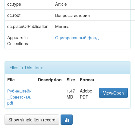
dc.type
Article
dc.root
Вопросы истории
dc.placeOfPublication
Москва
Appears in
Оцифрованный фонд
Collections:
Files in This Item:
File
Description
Size
Format
Рубинштейн
1.47
Adobe
View/Open
_Советская.
MB
PDF
pdf
Show simple item record