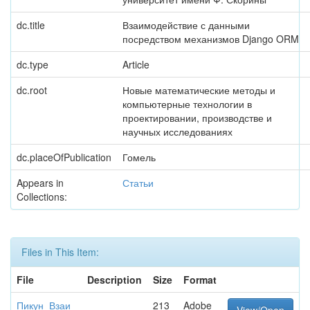
dc.title
Взаимодействие с данными
посредством механизмов Django ORM
dc.type
Article
dc.root
Новые математические методы и
компьютерные технологии в
проектировании, производстве и
научных исследованиях
dc.placeOfPublication
Гомель
Appears in
Статьи
Collections:
Files in This Item:
File
Description
Size
Format
Пикун_Взаи
213
Adobe