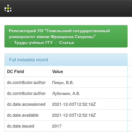
Skip
navigation
Репозиторий УО "Гомельский государственный
университет имени Франциска Скорины"
Труды учёных ГГУ
Статьи
Full metadata record
DC Field
Value
dc.contributor.author
Пикун, В.В.
dc.contributor.author
Лубочкин, А.В.
dc.date.accessioned
2021-12-03T12:52:16Z
dc.date.available
2021-12-03T12:52:16Z
dc.date.issued
2017