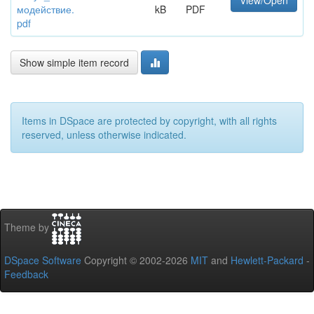
View/Open
модействие.
kB
PDF
pdf
Show simple item record
Items in DSpace are protected by copyright, with all rights
reserved, unless otherwise indicated.
Theme by
DSpace Software
Copyright © 2002-2026
MIT
and
Hewlett-Packard
-
Feedback