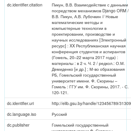
dc.identifier.citation
Пикун, В.В. Взаимодействие с данными
посредством механизмов Django ORM /
В.В. Пикун, А.В. Лубочкин // Новые
математические методы и
компьютерные технологии в
проектировании, производстве и
научных исследованиях [Электронный
ресурс] : XX Республиканская научная
конференция студентов и аспирантов
(Гомель, 20–22 марта 2017 года) :
материалы : в 2 ч. Ч. 2 / редкол.: О.М.
Демиденко [и др.] ; М-во образования
РБ, Гомельский государственный
университет имени. Ф. Скорины –
Гомель : ГГУ им. Ф. Скорины, 2017. - С.
120-121.
dc.identifier.uri
http://elib.gsu.by/handle/123456789/31309
dc.language.iso
Русский
dc.publisher
Гомельский государственный
университет имени Ф. Скорины