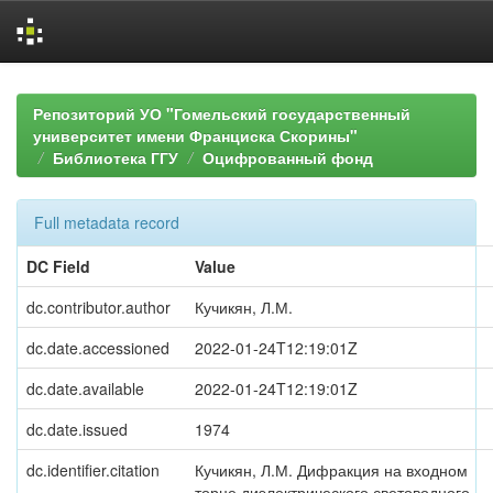
Skip
navigation
Репозиторий УО "Гомельский государственный
университет имени Франциска Скорины"
Библиотека ГГУ
Оцифрованный фонд
Full metadata record
DC Field
Value
dc.contributor.author
Кучикян, Л.М.
dc.date.accessioned
2022-01-24T12:19:01Z
dc.date.available
2022-01-24T12:19:01Z
dc.date.issued
1974
dc.identifier.citation
Кучикян, Л.М. Дифракция на входном
торце диэлектрического световодного