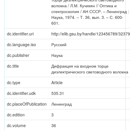
волокна / Л.М. Кучикян // Оптика и
спектроскопия / АН СССР. – Ленинград :
Наука, 1974. – Т. 36, вып. 3. – С. 600-
601.
dc.identifier.uri
http://elib.gsu.by/handle/123456789/32379
dc.language.iso
Русский
dc.publisher
Наука
dc.title
Дифракция на входном торце
диэлектрического световодного волокна
dc.type
Article
dc.identifier.udk
535.31
dc.placeOfPublication
Ленинград
dc.edition
3
dc.volume
36