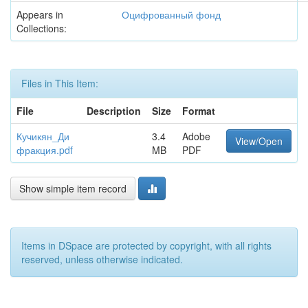
Appears in
Оцифрованный фонд
Collections:
Files in This Item:
File
Description
Size
Format
Кучикян_Ди
3.4
Adobe
View/Open
фракция.pdf
MB
PDF
Show simple item record
Items in DSpace are protected by copyright, with all rights
reserved, unless otherwise indicated.