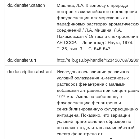
dc.identifier.citation
Мишина, Л.А. К вопросу о природе
центров квазилинейчатого поглощения 
флоуресценции в замороженных н.-
парафиновых растворах ароматически
соединений / Л.А. Мишина, Л.А.
Нахимовская // Оптика и спектроскопия 
АН СССР. – Ленинград : Наука, 1974. –
Т. 36, вып. 3. – С. 545-547.
dc.identifier.uri
http://elib.gsu.by/handle/123456789/3239
dc.description.abstract
Исследовалось влияние различных
условий охлаждения н.-гексановых
растворов фенантрена с малыми
добавками антрацена при концентраци
10⁻⁵ моль/моль на собственную
флуоресценцию фенантрена и
сенсибилизированную флуоресценцию
антрацена. Показано, что вариации
условий приготовления образцов не
позволяют отделить квазилинейчатый
спектр фенантрена от