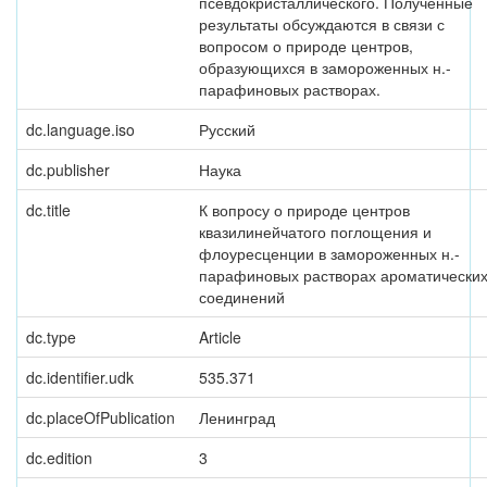
псевдокристаллического. Полученные
результаты обсуждаются в связи с
вопросом о природе центров,
образующихся в замороженных н.-
парафиновых растворах.
dc.language.iso
Русский
dc.publisher
Наука
dc.title
К вопросу о природе центров
квазилинейчатого поглощения и
флоуресценции в замороженных н.-
парафиновых растворах ароматически
соединений
dc.type
Article
dc.identifier.udk
535.371
dc.placeOfPublication
Ленинград
dc.edition
3