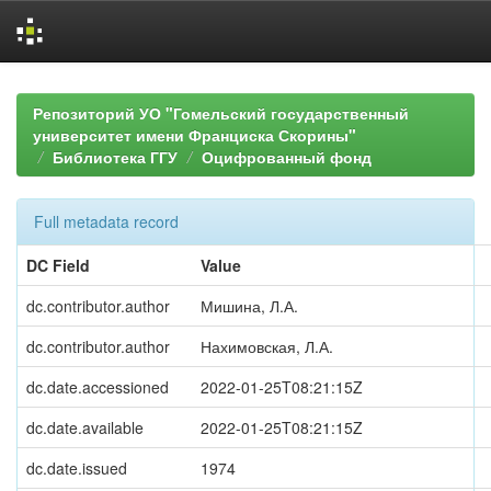
Skip
navigation
Репозиторий УО "Гомельский государственный
университет имени Франциска Скорины"
Библиотека ГГУ
Оцифрованный фонд
Full metadata record
DC Field
Value
dc.contributor.author
Мишина, Л.А.
dc.contributor.author
Нахимовская, Л.А.
dc.date.accessioned
2022-01-25T08:21:15Z
dc.date.available
2022-01-25T08:21:15Z
dc.date.issued
1974