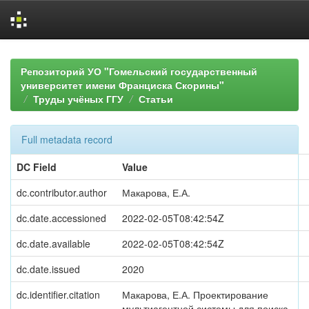
Skip
navigation
Репозиторий УО "Гомельский государственный
университет имени Франциска Скорины"
Труды учёных ГГУ
Статьи
Full metadata record
DC Field
Value
dc.contributor.author
Макарова, Е.А.
dc.date.accessioned
2022-02-05T08:42:54Z
dc.date.available
2022-02-05T08:42:54Z
dc.date.issued
2020
dc.identifier.citation
Макарова, Е.А. Проектирование
мультиагентной системы для поиска