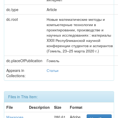
dc.type
Article
dc.root
Новые математические методы и
компьютерные технологии в
проектировании, производстве и
научных исследованиях : материалы
XXIII Республиканской научной
конференции студентов и аспирантов
(Гомель, 23–25 марта 2020 г.)
dc.placeOfPublication
Гомель
Appears in
Статьи
Collections:
Files in This Item:
File
Description
Size
Format
Макарова
280.61
Adobe