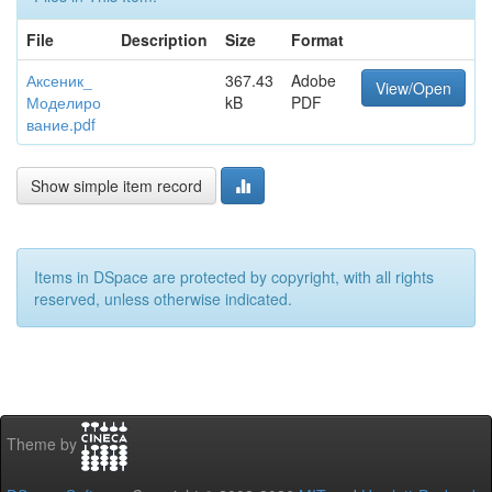
File
Description
Size
Format
Аксеник_
367.43
Adobe
View/Open
Моделиро
kB
PDF
вание.pdf
Show simple item record
Items in DSpace are protected by copyright, with all rights
reserved, unless otherwise indicated.
Theme by