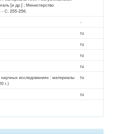
галь [и др.] ; Министерство
- С. 255-256.
-
ru
ru
ru
ru
 научных исследованиях : материалы
ru
0 г.)
ru