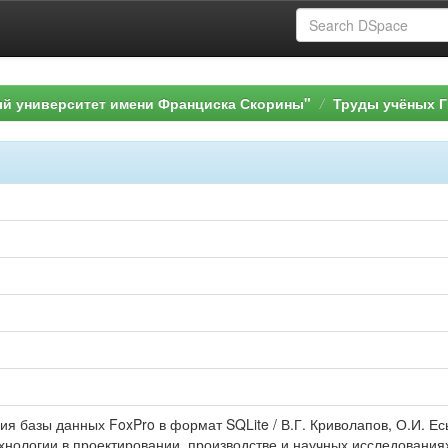
ый университет имени Франциска Скорины"
Труды учёных Г
ия базы данных FoxPro в формат SQLite / В.Г. Криволапов, О.И. Е
нологии в проектировании, производстве и научных исследованиях