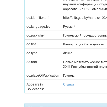
научной конференции студен
образования РБ, Гомельский
dc.identifier.uri
http://elib.gsu.by/handle/1
dc.language.iso
Русский
dc.publisher
Гомельский государственн
dc.title
Конвертация базы данных F
dc.type
Article
dc.root
Новые математические мето
XXIII Республиканской науч
dc.placeOfPublication
Гомель
Appears in
Статьи
Collections: