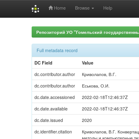
Home
Browse
Help
Skip
navigation
Репозиторий УО "Гомельский государственн
Full metadata record
DC Field
Value
dc.contributor.author
Криволапов, В.Г.
dc.contributor.author
Еськова, О.И.
dc.date.accessioned
2022-02-18T12:46:37Z
dc.date.available
2022-02-18T12:46:37Z
dc.date.issued
2020
dc.identifier.citation
Криволапов, В.Г. Конвертац
методы и компьютерные тех