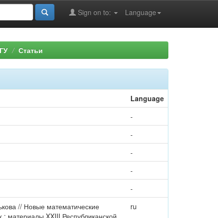
Sign on to:
Language
ГУ
Статьи
Language
-
-
-
-
-
ськова // Новые математические
ru
 : материалы XXIII Республиканской