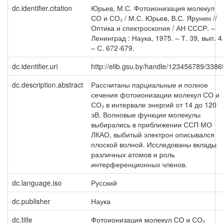
dc.identifier.citation
Юрьев, М.С. Фотоионизация молекул
СО и СО₂ / М.С. Юрьев, В.С. Ярунин //
Оптика и спектроскопия / АН СССР. –
Ленинград : Наука, 1975. – Т. 39, вып. 4
– С. 672-679.
dc.identifier.uri
http://elib.gsu.by/handle/123456789/3386
dc.description.abstract
Рассчитаны парциальные и полное
сечения фотоионизации молекул СО и
СО₂ в интервале энергий от 14 до 120
эВ. Волновые функции молекулы
выбирались в приближении ССП МО
ЛКАО, выбитый электрон описывался
плоской волной. Исследованы вклады
различных атомов и роль
интерференционных членов.
dc.language.iso
Русский
dc.publisher
Наука
dc.title
Фотоионизация молекул СО и СО₂