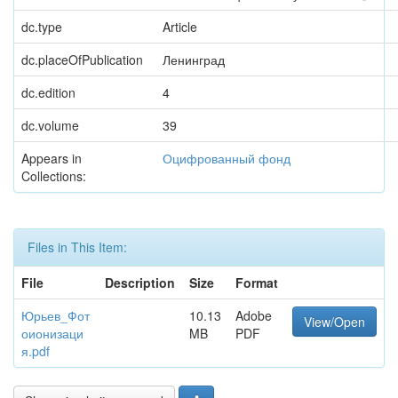
dc.type
Article
dc.placeOfPublication
Ленинград
dc.edition
4
dc.volume
39
Appears in
Оцифрованный фонд
Collections:
Files in This Item:
File
Description
Size
Format
Юрьев_Фот
10.13
Adobe
View/Open
оионизаци
MB
PDF
я.pdf