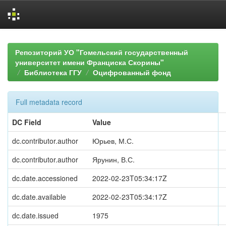
Skip
navigation
Репозиторий УО "Гомельский государственный
университет имени Франциска Скорины"
Библиотека ГГУ
Оцифрованный фонд
Full metadata record
DC Field
Value
dc.contributor.author
Юрьев, М.С.
dc.contributor.author
Ярунин, В.С.
dc.date.accessioned
2022-02-23T05:34:17Z
dc.date.available
2022-02-23T05:34:17Z
dc.date.issued
1975