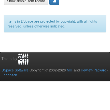
Show simple item record
Items in DSpace are protected by copyright, with all rights
reserved, unless otherwise indicated.
Theme by
DSpace Software
Copyright © 2002-2026
MIT
and
Hewlett-Packard
-
Feedback