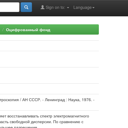
Sign on to:
Language
Оцифрованный фонд
роскопия / АН СССР. - Ленинград : Наука, 1976. -
т восстанавливать спектр электромагнитного
сть свободной дисперсии. По сравнению с
большее разрешение.