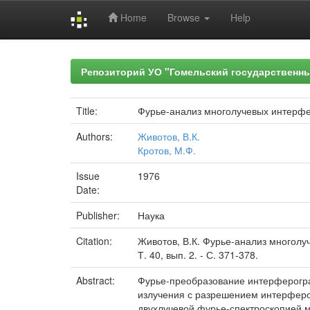
Home
Browse
Help
Skip
navigation
Репозиторий УО "Гомельский государственн
Title:
Фурье-анализ многолучевых интерф
Authors:
Животов, В.К.
Кротов, М.Ф.
Issue
1976
Date:
Publisher:
Наука
Citation:
Животов, В.К. Фурье-анализ многолуч
Т. 40, вып. 2. - С. 371-378.
Abstract:
Фурье-преобразование интерферогра
излучения с разрешением интерферо
двухлучевой фурье-спектроскопией 