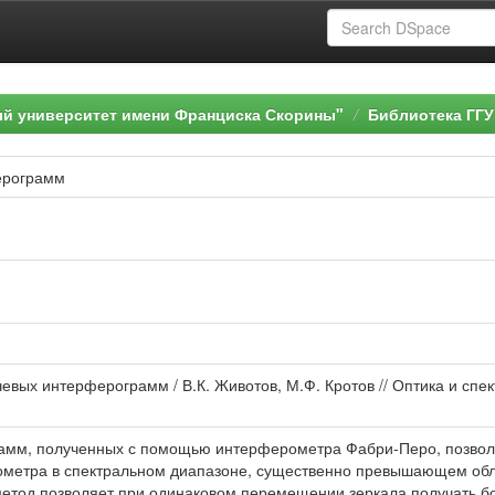
ый университет имени Франциска Скорины"
Библиотека ГГУ
ерограмм
евых интерферограмм / В.К. Животов, М.Ф. Кротов // Оптика и спект
мм, полученных с помощью интерферометра Фабри-Перо, позволяе
метра в спектральном диапазоне, существенно превышающем обла
метод позволяет при одинаковом перемещении зеркала получать 