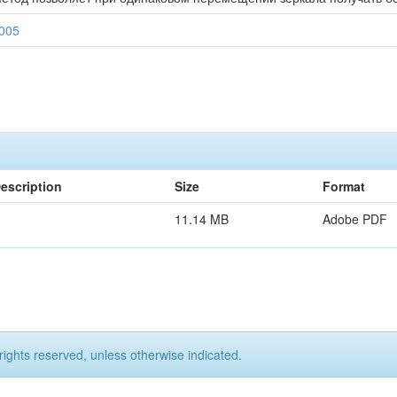
4005
escription
Size
Format
11.14 MB
Adobe PDF
rights reserved, unless otherwise indicated.