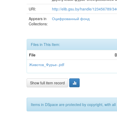
URI:
http://elib.gsu.by/handle/123456789/3
Appears in
Оцифрованный фонд
Collections:
Files in This Item:
File
D
Животов_Фурье-.pdf
Show full item record
Items in DSpace are protected by copyright, with all 