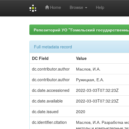
Home
Browse
Help
Skip
navigation
Репозиторий УО "Гомельский государственн
Full metadata record
DC Field
Value
dc.contributor.author
Маслов, И.А.
dc.contributor.author
Ружицкая, Е.А.
dc.date.accessioned
2022-03-03T07:32:23Z
dc.date.available
2022-03-03T07:32:23Z
dc.date.issued
2020
dc.identifier.citation
Маслов, И.А. Разработка м
методы и компьютерные тех