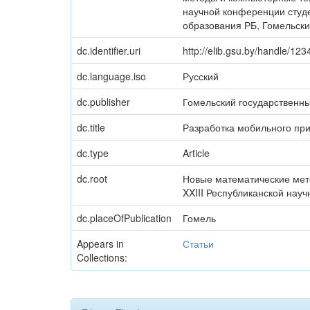
научной конференции студен
образования РБ, Гомельский
dc.identifier.uri
http://elib.gsu.by/handle/1
dc.language.iso
Русский
dc.publisher
Гомельский государственн
dc.title
Разработка мобильного пр
dc.type
Article
dc.root
Новые математические мето
XXIII Республиканской науч
dc.placeOfPublication
Гомель
Appears in
Статьи
Collections: