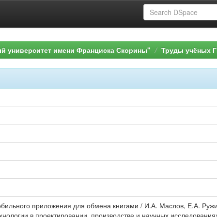
ый университет имени Франциска Скорины"
Труды учёных Г
обильного приложения для обмена книгами / И.А. Маслов, Е.А. Руж
нологии в проектировании, производстве и научных исследованиях