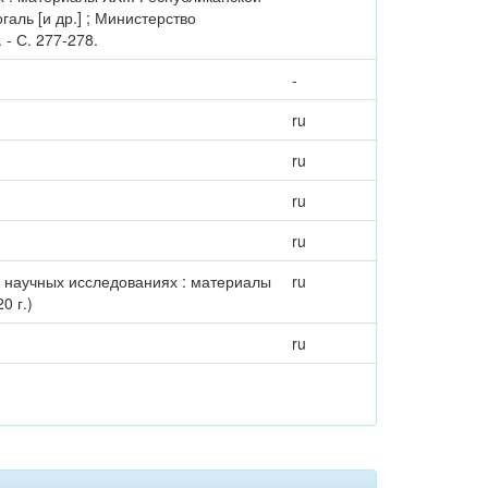
галь [и др.] ; Министерство
- С. 277-278.
-
ru
ru
ru
ru
 научных исследованиях : материалы
ru
0 г.)
ru