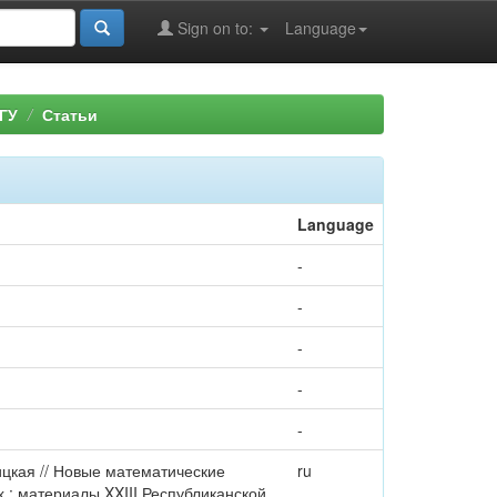
Sign on to:
Language
ГУ
Статьи
Language
-
-
-
-
-
ицкая // Новые математические
ru
 : материалы XXIII Республиканской